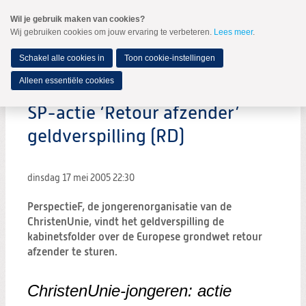
Spring
Wil je gebruik maken van cookies?
naar
Wij gebruiken cookies om jouw ervaring te verbeteren.
Lees meer
.
MENU
Spring
naar
de
Schakel alle cookies in
Toon cookie-instellingen
inhoud
Spring
Alleen essentiële cookies
naar
het
SP-actie ‘Retour afzender’
hoofdmenu
geldverspilling (RD)
dinsdag 17 mei 2005
22:30
PerspectieF, de jongerenorganisatie van de
ChristenUnie, vindt het geldverspilling de
kabinetsfolder over de Europese grondwet retour
afzender te sturen.
ChristenUnie-jongeren: actie