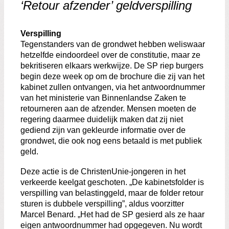
Zoeken:
‘Retour afzender’ geldverspilling
Zoeken
Verspilling
Tegenstanders van de grondwet hebben weliswaar
hetzelfde eindoordeel over de constitutie, maar ze
bekritiseren elkaars werkwijze. De SP riep burgers
begin deze week op om de brochure die zij van het
kabinet zullen ontvangen, via het antwoordnummer
van het ministerie van Binnenlandse Zaken te
retourneren aan de afzender. Mensen moeten de
regering daarmee duidelijk maken dat zij niet
gediend zijn van gekleurde informatie over de
grondwet, die ook nog eens betaald is met publiek
geld.
Deze actie is de ChristenUnie-jongeren in het
verkeerde keelgat geschoten. „De kabinetsfolder is
verspilling van belastinggeld, maar de folder retour
sturen is dubbele verspilling”, aldus voorzitter
Marcel Benard. „Het had de SP gesierd als ze haar
eigen antwoordnummer had opgegeven. Nu wordt