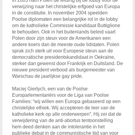
In 2003 nam Polen de leiding bij de lobby voor de
verwijzing naar het christelijke erfgoed van Europa
in de constitutie. In november 2004 speelden
Poolse diplomaten een belangrijke rol in de lobby
om de katholieke Commissie kandidaat Buttiglione
te behouden. Ook in het buitenlands beleid vaart
Polen door zijn steun voor de Amerikanen een
andere koers dan de meeste oude lidstaten. Polen
sprak zich sterk uit voor Europese steun aan de
democratische presidentskandidaat in Oekraïne,
sterker dan gewenst door Frankrijk en Duitsland. De
nieuwe president verbood als burgemeester van
Warschau de jaarlijkse gay pride.
Maciej Giertych, een van de Poolse
Europarlementariërs voor de Liga van Poolse
Families: “wij willen een Europa gebaseerd op een
christelijke ethiek. Wij accepteren de leer van de
katholieke kerk op alle onderwerpen”. Hij zei dat de
verwijdering van de anti-abortus tentoonstelling
hem deed denken aan de intolerantie in het
publieke debat in de communistische tijd van voor