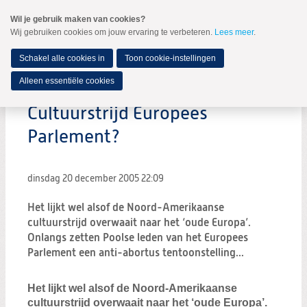
Spring
Wil je gebruik maken van cookies?
naar
Wij gebruiken cookies om jouw ervaring te verbeteren.
Lees meer
.
MENU
Spring
naar
de
Schakel alle cookies in
Toon cookie-instellingen
inhoud
Spring
Alleen essentiële cookies
naar
het
Cultuurstrijd Europees
hoofdmenu
Parlement?
dinsdag 20 december 2005
22:09
Het lijkt wel alsof de Noord-Amerikaanse
cultuurstrijd overwaait naar het ‘oude Europa’.
Onlangs zetten Poolse leden van het Europees
Parlement een anti-abortus tentoonstelling...
Het lijkt wel alsof de Noord-Amerikaanse
cultuurstrijd overwaait naar het ‘oude Europa’.