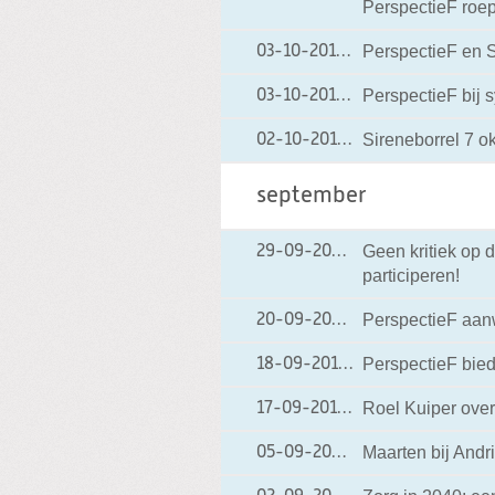
PerspectieF roep
PerspectieF en
03-10-2013
03-10-2013 14:14
PerspectieF bij
03-10-2013
03-10-2013 12:21
Sireneborrel 7 o
02-10-2013
02-10-2013 12:01
september
Geen kritiek op 
29-09-2013
29-09-2013 21:43
participeren!
PerspectieF aan
20-09-2013
20-09-2013 16:42
PerspectieF bied
18-09-2013
18-09-2013 16:25
Roel Kuiper over 
17-09-2013
17-09-2013 16:46
Maarten bij And
05-09-2013
05-09-2013 20:21