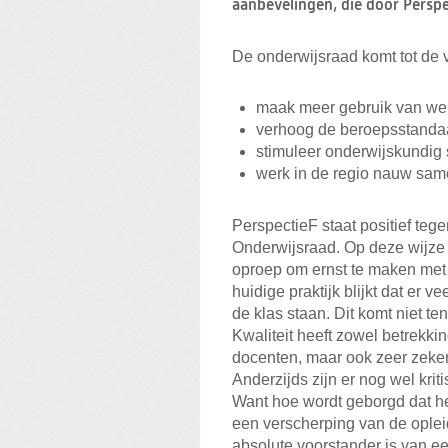
aanbevelingen, die door Persp
De onderwijsraad komt tot de 
maak meer gebruik van werv
verhoog de beroepsstanda
stimuleer onderwijskundig
werk in de regio nauw same
PerspectieF staat positief teg
Onderwijsraad. Op deze wijze
oproep om ernst te maken met d
huidige praktijk blijkt dat er
de klas staan. Dit komt niet te
Kwaliteit heeft zowel betrekk
docenten, maar ook zeer zeker
Anderzijds zijn er nog wel krit
Want hoe wordt geborgd dat het
een verscherping van de oplei
absolute voorstander is van e