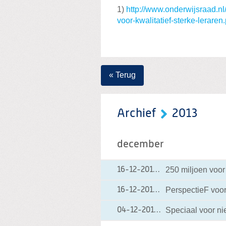
1)
http://www.onderwijsraad.nl
voor-kwalitatief-sterke-leraren.
« Terug
Archief
2013
december
250 miljoen voo
16-12-2013
16-12-2013 19:02
PerspectieF voor
16-12-2013
16-12-2013 12:10
Speciaal voor n
04-12-2013
04-12-2013 22:11