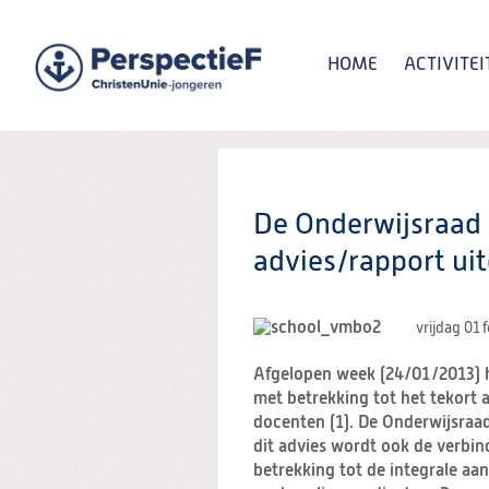
Spring
naar
Spring
HOME
ACTIVITEI
naar
de
inhoud
Spring
naar
het
Zoeken:
hoofdmenu
De Onderwijsraad 
advies/rapport ui
vrijdag 01 
Afgelopen week (24/01/2013) h
met betrekking tot het tekort 
docenten (1). De Onderwijsraad 
dit advies wordt ook de verbi
betrekking tot de integrale a