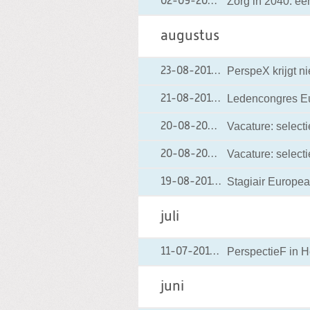
Zorg in 2040: e
02-09-2013
02-09-2013 10:42
augustus
PerspeX krijgt n
23-08-2013
23-08-2013 18:30
Ledencongres E
21-08-2013
21-08-2013 18:26
Vacature: select
20-08-2013
20-08-2013 18:49
Vacature: select
20-08-2013
20-08-2013 18:49
Stagiair Europea
19-08-2013
19-08-2013 19:17
juli
PerspectieF in H
11-07-2013
11-07-2013 20:31
juni