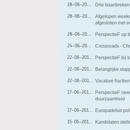
Drie baanbreken
28-06-2013
28-06-2013 18:50
Afgelopen weeke
28-06-2013
28-06-2013 06:58
afgesloten met 
PerspectieF op b
28-06-2013
28-06-2013 06:55
Crossroads - Chr
24-06-2013
24-06-2013 19:21
PerspectieF bij 
22-06-2013
22-06-2013 18:30
Belangrijke sta
22-06-2013
22-06-2013 18:26
Vacature fractie
22-06-2013
22-06-2013 18:20
PerspectieF neemt
17-06-2013
17-06-2013 21:02
duurzaamheid
Europadebat poli
17-06-2013
17-06-2013 20:57
Kandidaten stell
15-06-2013
15-06-2013 19:33