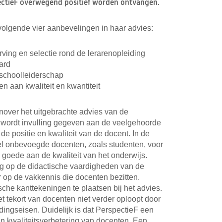
ectieF overwegend positief worden ontvangen.
volgende vier aanbevelingen in haar advies:
ing en selectie rond de lerarenopleiding
ard
 schoolleiderschap
n aan kwaliteit en kwantiteit
enover het uitgebrachte advies van de
 wordt invulling gegeven aan de veelgehoorde
e positie en kwaliteit van de docent. In de
 veel onbevoegde docenten, zoals studenten, voor
n goede aan de kwaliteit van het onderwijs.
ing op de didactische vaardigheden van de
 op de vakkennis die docenten bezitten.
ische kanttekeningen te plaatsen bij het advies.
 tekort van docenten niet verder oploopt door
dingseisen. Duidelijk is dat PerspectieF een
en kwaliteitsverbetering van docenten. Een