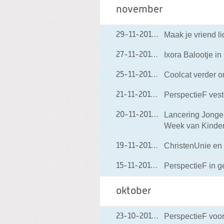
november
Maak je vriend li
29-11-2013
29-11-2013 17:07
Ixora Balootje in
27-11-2013
27-11-2013 19:29
Coolcat verder o
25-11-2013
25-11-2013 12:59
PerspectieF veste
21-11-2013
21-11-2013 22:57
Lancering Jonger
20-11-2013
20-11-2013 14:03
Week van Kinder
ChristenUnie en 
19-11-2013
19-11-2013 11:39
PerspectieF in 
15-11-2013
15-11-2013 13:57
oktober
PerspectieF voo
23-10-2013
23-10-2013 10:26