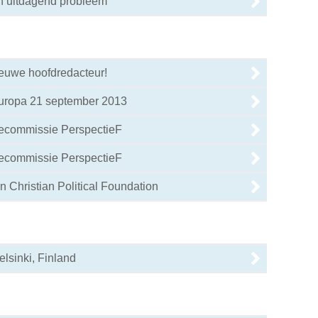
en uitdagend probleem
ieuwe hoofdredacteur!
uropa 21 september 2013
iecommissie PerspectieF
iecommissie PerspectieF
n Christian Political Foundation
elsinki, Finland