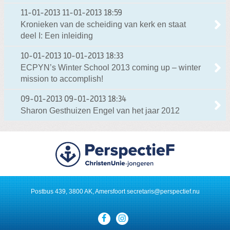
11-01-2013
11-01-2013 18:59
Kronieken van de scheiding van kerk en staat
deel I: Een inleiding
10-01-2013
10-01-2013 18:33
ECPYN’s Winter School 2013 coming up – winter
mission to accomplish!
09-01-2013
09-01-2013 18:34
Sharon Gesthuizen Engel van het jaar 2012
Postbus 439, 3800 AK, Amersfoort
secretaris@perspectief.nu
Visit
our