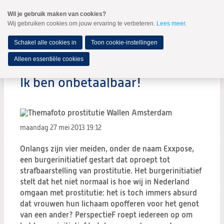
Spring
Wil je gebruik maken van cookies?
naar
Wij gebruiken cookies om jouw ervaring te verbeteren.
Lees meer
.
MENU
Spring
naar
de
Schakel alle cookies in
Toon cookie-instellingen
inhoud
Spring
Alleen essentiële cookies
naar
het
Ik ben onbetaalbaar!
hoofdmenu
maandag 27 mei 2013
19:12
Onlangs zijn vier meiden, onder de naam Exxpose,
een burgerinitiatief gestart dat oproept tot
strafbaarstelling van prostitutie. Het burgerinitiatief
stelt dat het niet normaal is hoe wij in Nederland
omgaan met prostitutie: het is toch immers absurd
dat vrouwen hun lichaam opofferen voor het genot
van een ander? PerspectieF roept iedereen op om