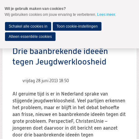
Spring
Wil je gebruik maken van cookies?
naar
Wij gebruiken cookies om jouw ervaring te verbeteren.
Lees meer
.
MENU
Spring
naar
de
Schakel alle cookies in
Toon cookie-instellingen
inhoud
Spring
Alleen essentiële cookies
naar
het
Drie baanbrekende ideeën
hoofdmenu
tegen Jeugdwerkloosheid
vrijdag 28 juni 2013
18:50
Al geruime tijd is er in Nederland sprake van
stijgende jeugdwerkloosheid. Veel partijen erkennen
het probleem, maar er blijft in het debat behoefte
aan frisse, nieuwe en baanbrekende ideeën tegen dit
grote probleem. PerspectieF, ChristenUnie –
jongeren doet daarvoor in dit bericht een aanzet
door drie baanbrekende ideeën tegen