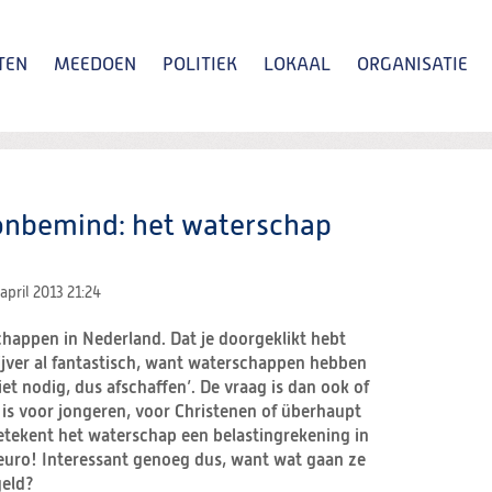
TEN
MEEDOEN
POLITIEK
LOKAAL
ORGANISATIE
Zoeken
nbemind: het waterschap
 april 2013
21:24
schappen in Nederland. Dat je doorgeklikt hebt
hrijver al fantastisch, want waterschappen hebben
niet nodig, dus afschaffen’. De vraag is dan ook of
is voor jongeren, voor Christenen of überhaupt
etekent het waterschap een belastingrekening in
euro! Interessant genoeg dus, want wat gaan ze
geld?