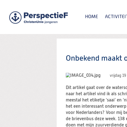
Spring
naar
Spring
HOME
ACTIVITEI
naar
de
inhoud
Spring
naar
het
Zoeken:
hoofdmenu
Onbekend maakt o
vrijdag 19
Dit artikel gaat over de water
naar het artikel vind ik als sc
meestal het etiketje ‘saai’ en ‘
het een interessant onderwerp 
voor Nederlanders? Voor mij b
de brievenbus deze week. 138 
doen met mijn zuurverdiende 