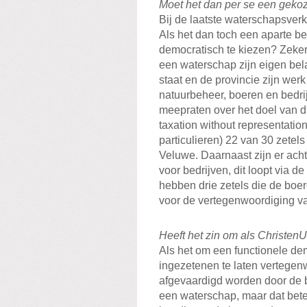
Moet het dan per se een gekoz
Bij de laatste waterschapsver
Als het dan toch een aparte be
democratisch te kiezen? Zeker 
een waterschap zijn eigen bel
staat en de provincie zijn werk
natuurbeheer, boeren en bedri
meepraten over het doel van di
taxation without representatio
particulieren) 22 van 30 zetel
Veluwe. Daarnaast zijn er acht 
voor bedrijven, dit loopt via
hebben drie zetels die de boe
voor de vertegenwoordiging va
Heeft het zin om als Christen
Als het om een functionele de
ingezetenen te laten vertegen
afgevaardigd worden door de be
een waterschap, maar dat betek