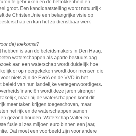
uren te gebruiken en de betrokkenheid en
el groot. Een kandidaatstelling wordt natuurlijk
t de ChristenUnie een belangrijke visie op
esterschap en kan het zo dienstbaar werk
oor de) toekomst?
 hebben is aan de beleidsmakers in Den Haag.
moeten waterschappen als aparte bestuurslaag
ezoek aan een waterschap wordt duidelijk hoe
kelijk er op neergekeken wordt door mensen die
t voor niets zijn de PvdA en de VVD in het
 beleid van hun landelijke vertegenwoordigers.
verheidsfinanciën wordt deze jaren strenger
dzakelijk, maar bij de waterschappen komt dit
t rijk meer taken krijgen toegeschoven, maar
ten het rijk en de waterschappen samen
iën gezond houden. Waterschap Vallei en
e fusie al zes miljoen euro binnen een jaar,
ëntie. Dat moet een voorbeeld zijn voor andere