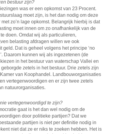
en bestuur zijn?
kiezingen was er een opkomst van 23 Procent.
stuurslaag moet zijn, is het dan nodig om deze
met zo’n lage opkomst. Belangrijk hierbij is dat
asting moet innen om zo onafhankelijk van de
 te doen. Omdat wij als particulieren,
jven belasting afdragen willen we ook
t geld. Dat is geheel volgens het principe ‘no
n’. Daarom kunnen wij als ingezetenen (de
s kiezen in het bestuur van waterschap Vallei en
geborgde zetels in het bestuur. Drie zetels zijn
 de Kamer van Koophandel. Landbouworganisaties
ren vertegenwoordigen en er zijn twee zetels
n natuurorganisaties.
Unie vertegenwoordigd te zijn?
mocratie gaat is het dan wel nodig om de
woordigen door politieke partijen? Dat we
staande partijen is niet per definitie nodig in
ent niet dat ze er niks te zoeken hebben. Het is