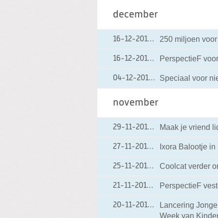
december
250 miljoen voo
16-12-2013
16-12-2013 19:02
PerspectieF voor
16-12-2013
16-12-2013 12:10
Speciaal voor n
04-12-2013
04-12-2013 22:11
november
Maak je vriend li
29-11-2013
29-11-2013 17:07
Ixora Balootje in
27-11-2013
27-11-2013 19:29
Coolcat verder o
25-11-2013
25-11-2013 12:59
PerspectieF veste
21-11-2013
21-11-2013 22:57
Lancering Jonger
20-11-2013
20-11-2013 14:03
Week van Kinder