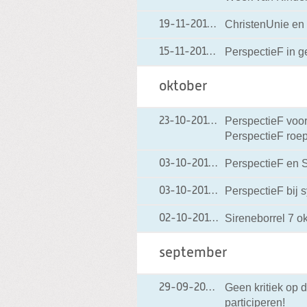
ChristenUnie en 
19-11-2013
19-11-2013 11:39
PerspectieF in 
15-11-2013
15-11-2013 13:57
oktober
PerspectieF voo
23-10-2013
23-10-2013 10:26
PerspectieF roep
PerspectieF en
03-10-2013
03-10-2013 14:14
PerspectieF bij
03-10-2013
03-10-2013 12:21
Sireneborrel 7 o
02-10-2013
02-10-2013 12:01
september
Geen kritiek op 
29-09-2013
29-09-2013 21:43
participeren!