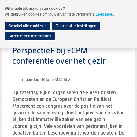
Spring
Wil je gebruik maken van cookies?
naar
Wij gebruiken cookies om jouw ervaring te verbeteren.
Lees meer
.
MENU
Spring
naar
de
Schakel alle cookies in
Toon cookie-instellingen
inhoud
Spring
Alleen essentiële cookies
naar
het
PerspectieF bij ECPM
hoofdmenu
conferentie over het gezin
maandag 03 juni 2013
18:24
Op zaterdag 8 juni organiseren de Finse Christen
Democraten en de European Christian Political
Movement een congres over de positie van het
gezin in de samenleving. Juist in tijden van crisis kan
blijken dat immateriële zaken van een gezin
voordelig zijn. Vele voordelen van gezinnen lijken in
debatten buiten beschouwing te worden gelaten. De