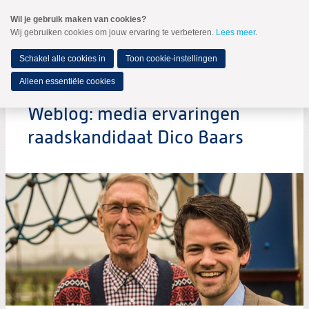
Spring
Wil je gebruik maken van cookies?
naar
Wij gebruiken cookies om jouw ervaring te verbeteren.
Lees meer
.
MENU
Spring
naar
de
Schakel alle cookies in
Toon cookie-instellingen
inhoud
Spring
Alleen essentiële cookies
naar
het
Weblog: media ervaringen
hoofdmenu
raadskandidaat Dico Baars