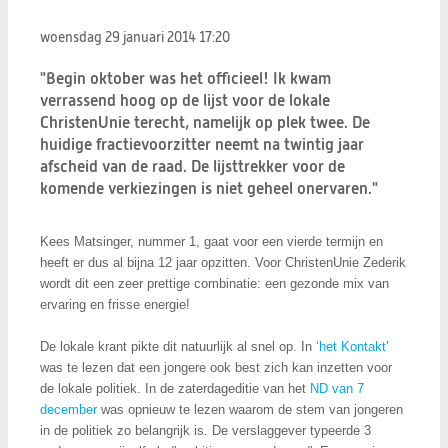
Zoeken:
Zoeken
woensdag 29 januari 2014
17:20
"Begin oktober was het officieel! Ik kwam
verrassend hoog op de lijst voor de lokale
ChristenUnie terecht, namelijk op plek twee. De
huidige fractievoorzitter neemt na twintig jaar
afscheid van de raad. De lijsttrekker voor de
komende verkiezingen is niet geheel onervaren."
Kees Matsinger, nummer 1, gaat voor een vierde termijn en
heeft er dus al bijna 12 jaar opzitten. Voor ChristenUnie Zederik
wordt dit een zeer prettige combinatie: een gezonde mix van
ervaring en frisse energie!
De lokale krant pikte dit natuurlijk al snel op. In
‘
het Kontakt
’
was te lezen dat een jongere ook best zich kan inzetten voor
de lokale politiek. In de zaterdageditie van het
ND van 7
december
was opnieuw te lezen waarom de stem van jongeren
in de politiek zo belangrijk is. De verslaggever typeerde 3