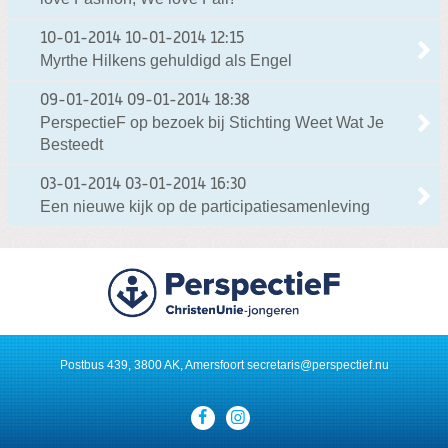
10-01-2014
10-01-2014 12:15
Myrthe Hilkens gehuldigd als Engel
09-01-2014
09-01-2014 18:38
PerspectieF op bezoek bij Stichting Weet Wat Je
Besteedt
03-01-2014
03-01-2014 16:30
Een nieuwe kijk op de participatiesamenleving
Postbus 439, 3800 AK, Amersfoort
secretaris@perspectief.nu
Visit
our
social