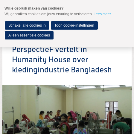
Spring
Wil je gebruik maken van cookies?
naar
Wij gebruiken cookies om jouw ervaring te verbeteren.
Lees meer
.
MENU
Spring
naar
de
Schakel alle cookies in
Toon cookie-instellingen
inhoud
Spring
Alleen essentiële cookies
naar
het
PerspectieF vertelt in
hoofdmenu
Humanity House over
kledingindustrie Bangladesh