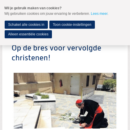
Spring
Wil je gebruik maken van cookies?
naar
Wij gebruiken cookies om jouw ervaring te verbeteren.
Lees meer
.
MENU
Spring
naar
de
Schakel alle cookies in
Toon cookie-instellingen
inhoud
Spring
Alleen essentiële cookies
naar
het
Op de bres voor vervolgde
hoofdmenu
christenen!