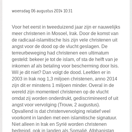
Zoeken:
Zoeken
woensdag 06 augustus 2014
10:31
Voor het eerst in tweeduizend jaar zijn er nauwelijks
meer christenen in Mosoel, Irak. Door de komst van
de radicaal-islamitische Isis zijn vele christenen uit
angst voor de dood op de vlucht geslagen. De
terreurbeweging had christenen een ultimatum
gesteld: bekeer je tot de islam, of sta de helft van je
inkomen af als betaling voor bescherming door Isis.
Wil je dit niet? Dan volgt de dood. Leefden er in
2003 in Irak nog 1,3 miljoen christenen, anno 2014
zijn dit er minstens 1 miljoen minder. Overal in de
wereld zijn momenteel christenen op de vlucht
omdat zij worden onderdrukt, gediscrimineerd of uit
angst voor vervolging (Trouw, 2 augustus).
Opvallend is dat christenvervolging relatief veel
voorkomt in landen met een islamitische signatuur.
Niet alleen in Irak en Syrië worden christenen
bedreigd, ook in landen als Somalië, Afghanistan