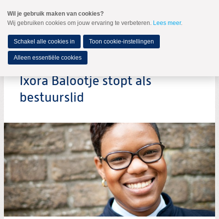
Spring
Wil je gebruik maken van cookies?
naar
Wij gebruiken cookies om jouw ervaring te verbeteren.
Lees meer
.
MENU
Spring
naar
de
Schakel alle cookies in
Toon cookie-instellingen
inhoud
Spring
Alleen essentiële cookies
naar
het
Ixora Balootje stopt als
hoofdmenu
bestuurslid