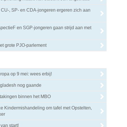
U-, SP- en CDA-jongeren ergeren zich aan
spectieF en SGP-jongeren gaan strijd aan met
het grote PJO-parlement
opa op 9 mei: wees erbij!
ngladesh nog gaande
stakingen binnen het MBO
e Kindermishandeling om tafel met Opstelten,
ker
an start!