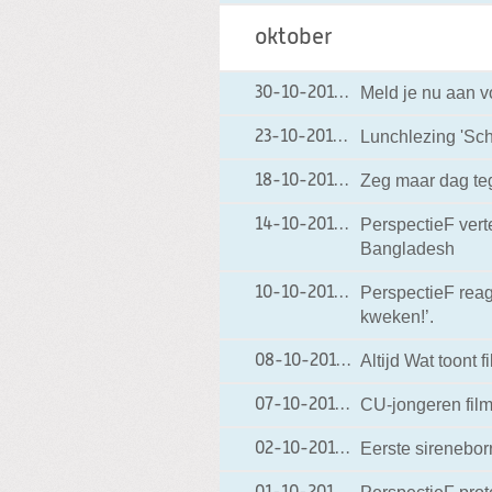
oktober
Meld je nu aan v
30-10-2014
30-10-2014 16:03
Lunchlezing 'Sch
23-10-2014
23-10-2014 23:06
Zeg maar dag t
18-10-2014
18-10-2014 18:00
PerspectieF vert
14-10-2014
14-10-2014 12:56
Bangladesh
PerspectieF reag
10-10-2014
10-10-2014 11:51
kweken!’.
Altijd Wat toont
08-10-2014
08-10-2014 09:02
CU-jongeren fil
07-10-2014
07-10-2014 15:03
Eerste sirenebor
02-10-2014
02-10-2014 11:47