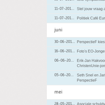
Stel jouw vraag 
11-07-2014
11-07-2014 20:15
Politiek Café Eu
11-07-2014
11-07-2014 11:13
juni
PerspectieF kies
30-06-2014
30-06-2014 13:36
Foto's EO-Jonge
16-06-2014
16-06-2014 23:32
Erik-Jan Hakvoor
06-06-2014
06-06-2014 02:13
ChristenUnie-jo
Seth Snel en Ja
05-06-2014
05-06-2014 13:05
PerspectieF
mei
Asociale schuldv
28-05-2014
28-05-2014 10:15