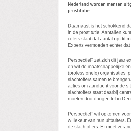
Nederland worden mensen uitgeb
prostitutie.
Daarnaast is het schokkend da
in de prostitutie. Aantallen ku
cijfers staat dat aantal op di
Experts vermoeden echter dat d
PerspectieF zet zich dit jaar 
en wil de maatschappelijke en 
(professionele) organisaties, pl
slachtoffers samen te brengen
acties om aandacht voor de sit
slachtoffers staat daarbij cent
moeten doordringen tot in De
PerspectieF wil opkomen voor 
willekeur van hun uitbuiters. 
de slachtoffers. Er moet veran