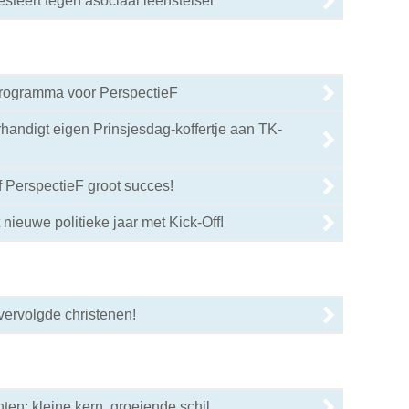
esteert tegen asociaal leenstelsel
Programma voor PerspectieF
handigt eigen Prinsjesdag-koffertje aan TK-
f PerspectieF groot succes!
 nieuwe politieke jaar met Kick-Off!
vervolgde christenen!
ten: kleine kern, groeiende schil