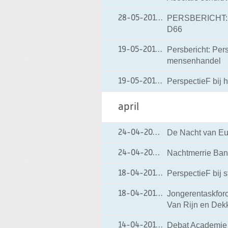
PERSBERICHT: C
28-05-2014
28-05-2014 09:35
D66
Persbericht: Per
19-05-2014
19-05-2014 16:00
mensenhandel
PerspectieF bij 
19-05-2014
19-05-2014 08:35
april
De Nacht van Eur
24-04-2014
24-04-2014 12:37
Nachtmerrie Ba
24-04-2014
24-04-2014 10:58
PerspectieF bij 
18-04-2014
18-04-2014 16:29
Jongerentaskforc
18-04-2014
18-04-2014 12:47
Van Rijn en Dek
Debat Academie v
14-04-2014
14-04-2014 13:07