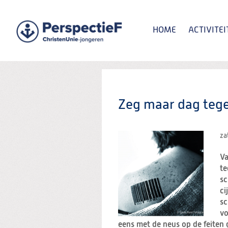
Spring
naar
Spring
HOME
ACTIVITEI
naar
de
inhoud
Spring
naar
het
Zoeken:
hoofdmenu
Zeg maar dag teg
za
Va
te
sc
ci
sc
vo
eens met de neus op de feiten g