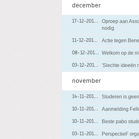
december
Oproep aan Assc
17-12-2014
17-12-2014 15:14
nodig
Actie tegen Bene
11-12-2014
11-12-2014 12:50
Welkom op de ni
08-12-2014
08-12-2014 12:15
'Slechte ideeën m
03-12-2014
03-12-2014 10:37
november
Studeren is geen 
14-11-2014
14-11-2014 11:08
Aanmelding Fel
10-11-2014
10-11-2014 14:57
Beste pabo stude
10-11-2014
10-11-2014 10:59
PerspectieF orga
03-11-2014
03-11-2014 12:52