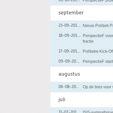
PerspectieF prot
01-10-2014
01-10-2014 17:11
september
Nieuw Politiek 
23-09-2014
23-09-2014 13:45
PerspectieF over
18-09-2014
18-09-2014 13:50
fractie
Politieke Kick-Of
17-09-2014
17-09-2014 16:57
PerspectieF start
09-09-2014
09-09-2014 15:09
augustus
Op de bres voor 
06-08-2014
06-08-2014 10:31
juli
ISIS-sympathisan
31-07-2014
31-07-2014 18:03