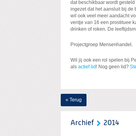
dat beschikbaar wordt gestel
ingezet dat het aansluit bij d
wil ook veel meer aandacht voo
ventje van 16 een prostituee k
drinken of roken. De leeftijd
Projectgroep Mensenhandel.
Wil jij ook een rol spelen bij 
als
actief lid
! Nog geen lid?
St
« Terug
Archief
2014