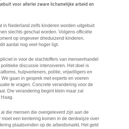
uit voor allerlei zware lichamelijke arbeid en
t in Nederland zelfs kinderen worden uitgebuit
nnen slechts geschat worden. Volgens officiële
t moment op ongeveer drieduizend kinderen.
it aantal nog veel hoger ligt.
expliciet in voor de slachtoffers van mensenhandel
politieke discussie intensiveren. Het doel is
atforms, hulpverleners, politie, vrijwilligers en
. We gaan in gesprek met experts en voeren
uatie te vragen. Concrete verandering voor de
raal. Die verandering begint klein maar zal
n Haag.
al die mensen die overgeleverd zijn aan de
Er moet een kentering komen in de denkwijze over
dering plaatsvinden op de arbeidsmarkt. Het geld