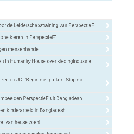
oor de Leiderschapstraining van PerspectieF!
one kleren in PerspectieF'
egen mensenhandel
elt in Humanity House over kledingindustrie
eert op JD: ‘Begin met preken, Stop met
 filmbeelden PerspectieF uit Bangladesh
men kinderarbeid in Bangladesh
rel van het seizoen!