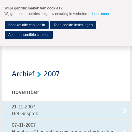
Spring
Wil je gebruik maken van cookies?
naar
Wij gebruiken cookies om jouw ervaring te verbeteren.
Lees meer
.
MENU
Spring
naar
de
Schakel alle cookies in
Toon cookie-instellingen
inhoud
Spring
Alleen essentiële cookies
naar
In de media
het
hoofdmenu
Archief
2007
november
21-11-2007
Het Gesprek
07-11-2007
Havelaar: ChristenUnie mist regie en leiderschap