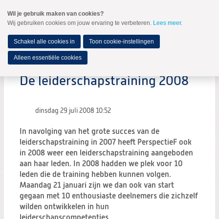
Spring
Wil je gebruik maken van cookies?
naar
Wij gebruiken cookies om jouw ervaring te verbeteren.
Lees meer
.
MENU
Spring
naar
de
Schakel alle cookies in
Toon cookie-instellingen
inhoud
Spring
Alleen essentiële cookies
naar
het
De leiderschapstraining 2008
hoofdmenu
dinsdag 29 juli 2008
10:52
In navolging van het grote succes van de
leiderschapstraining in 2007 heeft PerspectieF ook
in 2008 weer een leiderschapstraining aangeboden
aan haar leden. In 2008 hadden we plek voor 10
leden die de training hebben kunnen volgen.
Maandag 21 januari zijn we dan ook van start
gegaan met 10 enthousiaste deelnemers die zichzelf
wilden ontwikkelen in hun
leiderschapscompetenties.