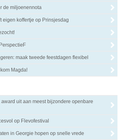
er de miljoenennota
t eigen koffertje op Prinsjesdag
ezocht!
PerspectieF
6
geren: maak tweede feestdagen flexibel
3
elkom Magda!
0
t award uit aan meest bijzondere openbare
esvol op Flevofestival
ten in Georgie hopen op snelle vrede