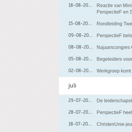
Reactie van Min
18-08-2008
18-08-2008 15:03
PerspectieF en 
Rondleiding Tw
15-08-2008
15-08-2008 21:53
PerspectieF bel
09-08-2008
09-08-2008 12:4
Najaarscongres 
08-08-2008
08-08-2008 17:0
Begeleiders voo
05-08-2008
05-08-2008 16:4
Werkgroep komt 
02-08-2008
02-08-2008 14:51
juli
De leiderschapst
29-07-2008
29-07-2008 10:52
PerspectieF heef
28-07-2008
28-07-2008 17:15
ChristenUnie-jeu
18-07-2008
18-07-2008 13:35