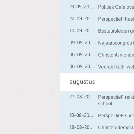
Politiek Cafe ov
23-09-2008
23-09-2008 16:03
PerspectieF heef
22-09-2008
22-09-2008 21:06
Bestuursleden g
10-09-2008
10-09-2008 12:00
Najaarscongres 
09-09-2008
09-09-2008 17:3
ChristenUnie-jon
06-09-2008
06-09-2008 19:0
Vertrek Ruth, w
06-09-2008
06-09-2008 18:5
augustus
PerspectieF reik
27-08-2008
27-08-2008 21:39
school
PerspectieF succ
23-08-2008
23-08-2008 14:33
Christen-democra
18-08-2008
18-08-2008 19:10