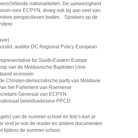
rschillende nationaliteiten. De aanwezigheid
ovum voor ECPYN, droeg ook bij aan veel van
 andere perspectieven boden. Sprekers op de
ndere:
vie)
urslid, auditor DC Regional Policy European
presentative for South-Eastern Europe
chop van de Moldavische Baptisten Unie
nstaand econoom
 de Christen-democratische partij van Moldavie
van het Parlement van Roemenie
ecretaris Generaal van ECPYN
rnationaal beleidsadviseur PPCD
ngels) van de summer school en foto's kun je
ar vind je ook de reader en andere documenten
ikt tijdens de summer school.