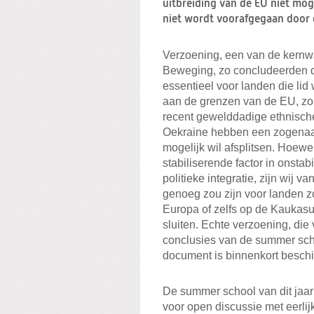
uitbreiding van de EU niet moge
niet wordt voorafgegaan door 
Verzoening, een van de kernwa
Beweging, zo concludeerden d
essentieel voor landen die li
aan de grenzen van de EU, zo
recent gewelddadige ethnische
Oekraine hebben een zogenaamd
mogelijk wil afsplitsen. Hoew
stabiliserende factor in onsta
politieke integratie, zijn wij 
genoeg zou zijn voor landen zo
Europa of zelfs op de Kaukasu
sluiten. Echte verzoening, die
conclusies van de summer sch
document is binnenkort beschi
De summer school van dit jaar
voor open discussie met eerli