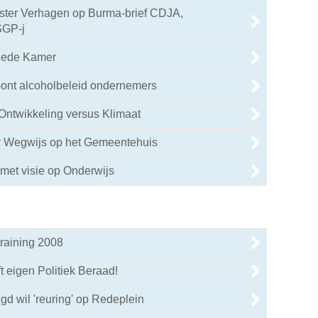
ister Verhagen op Burma-brief CDJA,
SGP-j
eede Kamer
oont alcoholbeleid ondernemers
5
Ontwikkeling versus Klimaat
0
r Wegwijs op het Gemeentehuis
4
met visie op Onderwijs
raining 2008
t eigen Politiek Beraad!
gd wil 'reuring' op Redeplein