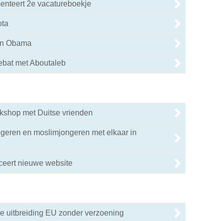
enteert 2e vacatureboekje
ota
 en Obama
ebat met Aboutaleb
rkshop met Duitse vrienden
geren en moslimjongeren met elkaar in
eert nieuwe website
e uitbreiding EU zonder verzoening