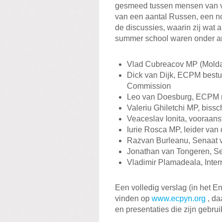
gesmeed tussen mensen van ve
van een aantal Russen, een n
de discussies, waarin zij wat
summer school waren onder a
Vlad Cubreacov MP (Molda
Dick van Dijk, ECPM bestu
Commission
Leo van Doesburg, ECPM re
Valeriu Ghiletchi MP, biss
Veaceslav Ionita, vooraa
Iurie Rosca MP, leider van
Razvan Burleanu, Senaat 
Jonathan van Tongeren, S
Vladimir Plamadeala, Inte
Een volledig verslag (in het E
vinden op
www.ecpyn.org
, da
en presentaties die zijn gebru