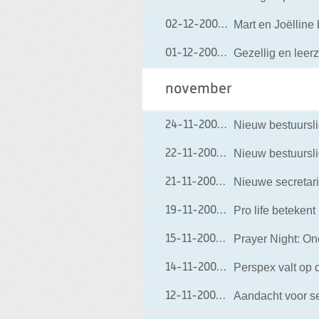
Mart en Joëlline
02-12-2008
02-12-2008 09:39
Gezellig en leer
01-12-2008
01-12-2008 15:30
november
Nieuw bestuursli
24-11-2008
24-11-2008 09:00
Nieuw bestuurslid
22-11-2008
22-11-2008 20:00
Nieuwe secretaris
21-11-2008
21-11-2008 19:12
Pro life betekent
19-11-2008
19-11-2008 15:44
Prayer Night: One 
15-11-2008
15-11-2008 23:47
Perspex valt op 
14-11-2008
14-11-2008 16:37
Aandacht voor se
12-11-2008
12-11-2008 22:51