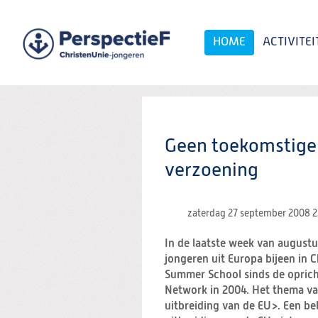
Spring
naar
Spring
HOME
ACTIVITEI
naar
de
inhoud
Spring
naar
het
Zoeken:
hoofdmenu
Geen toekomstige 
verzoening
zaterdag 27 september 2008
2
In de laatste week van augustu
jongeren uit Europa bijeen in 
Summer School sinds de opricht
Network in 2004. Het thema va
uitbreiding van de EU>. Een be