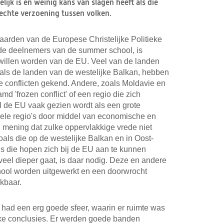
lijk is en weinig kans van slagen heeft als die
echte verzoening tussen volken.
arden van de Europese Christelijke Politieke
e deelnemers van de summer school, is
d willen worden van de EU. Veel van de landen
als de landen van de westelijke Balkan, hebben
 conflicten gekend. Andere, zoals Moldavie en
 'frozen conflict' of een regio die zich
el de EU vaak gezien wordt als een grote
biele regio's door middel van economische en
van mening dat zulke oppervlakkige vrede niet
als die op de westelijke Balkan en in Oost-
s die hopen zich bij de EU aan te kunnen
 veel dieper gaat, is daar nodig. Deze en andere
ool worden uitgewerkt en een doorwrocht
kbaar.
 had een erg goede sfeer, waarin er ruimte was
jke conclusies. Er werden goede banden