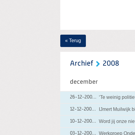
« Terug
Archief
2008
december
‘Te weinig polit
26-12-2008
26-12-2008 15:14
IJmert Muilwijk b
12-12-2008
12-12-2008 17:06
Word jij onze n
10-12-2008
10-12-2008 18:48
Werkgroep Onder
03-12-2008
03-12-2008 15:21