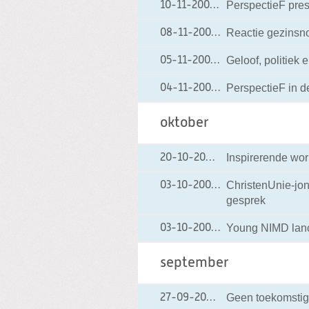
PerspectieF pres
10-11-2008
10-11-2008 22:11
Reactie gezinsn
08-11-2008
08-11-2008 23:33
Geloof, politiek
05-11-2008
05-11-2008 14:42
PerspectieF in d
04-11-2008
04-11-2008 14:13
oktober
Inspirerende wo
20-10-2008
20-10-2008 12:17
ChristenUnie-jon
03-10-2008
03-10-2008 10:58
gesprek
Young NIMD lanc
03-10-2008
03-10-2008 10:52
september
Geen toekomstig
27-09-2008
27-09-2008 22:41