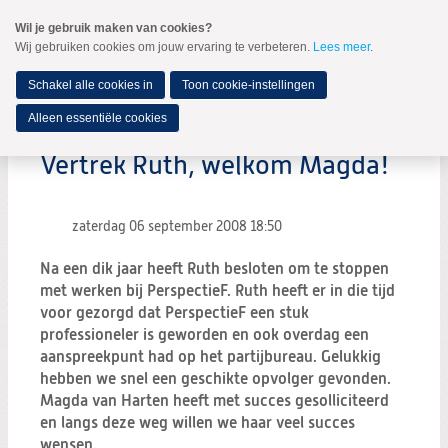
Spring
Wil je gebruik maken van cookies?
naar
Wij gebruiken cookies om jouw ervaring te verbeteren.
Lees meer
.
MENU
Spring
naar
de
Schakel alle cookies in
Toon cookie-instellingen
inhoud
Spring
Alleen essentiële cookies
naar
het
Vertrek Ruth, welkom Magda!
hoofdmenu
zaterdag 06 september 2008
18:50
Na een dik jaar heeft Ruth besloten om te stoppen
met werken bij PerspectieF. Ruth heeft er in die tijd
voor gezorgd dat PerspectieF een stuk
professioneler is geworden en ook overdag een
aanspreekpunt had op het partijbureau. Gelukkig
hebben we snel een geschikte opvolger gevonden.
Magda van Harten heeft met succes gesolliciteerd
en langs deze weg willen we haar veel succes
wensen.