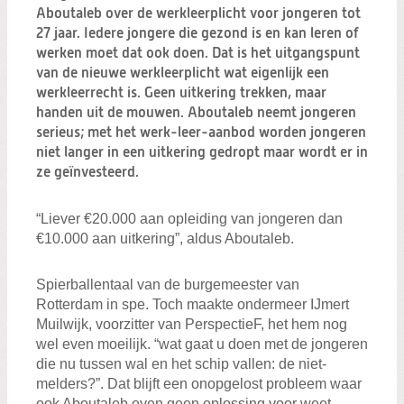
Zoeken:
Aboutaleb over de werkleerplicht voor jongeren tot
Zoeken
27 jaar. Iedere jongere die gezond is en kan leren of
werken moet dat ook doen. Dat is het uitgangspunt
van de nieuwe werkleerplicht wat eigenlijk een
werkleerrecht is. Geen uitkering trekken, maar
handen uit de mouwen. Aboutaleb neemt jongeren
serieus; met het werk-leer-aanbod worden jongeren
niet langer in een uitkering gedropt maar wordt er in
ze geïnvesteerd.
“Liever €20.000 aan opleiding van jongeren dan
€10.000 aan uitkering”, aldus Aboutaleb.
Spierballentaal van de burgemeester van
Rotterdam in spe. Toch maakte ondermeer IJmert
Muilwijk, voorzitter van PerspectieF, het hem nog
wel even moeilijk. “wat gaat u doen met de jongeren
die nu tussen wal en het schip vallen: de niet-
melders?”. Dat blijft een onopgelost probleem waar
ook Aboutaleb even geen oplossing voor weet.