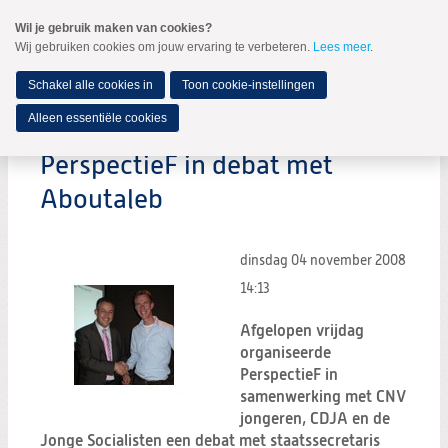
Spring
Wil je gebruik maken van cookies?
naar
Wij gebruiken cookies om jouw ervaring te verbeteren.
Lees meer
.
MENU
Spring
naar
de
Schakel alle cookies in
Toon cookie-instellingen
inhoud
Spring
Alleen essentiële cookies
naar
het
PerspectieF in debat met
hoofdmenu
Aboutaleb
dinsdag 04 november 2008
14:13
Afgelopen vrijdag
organiseerde
PerspectieF in
samenwerking met CNV
jongeren, CDJA en de
Jonge Socialisten een debat met staatssecretaris