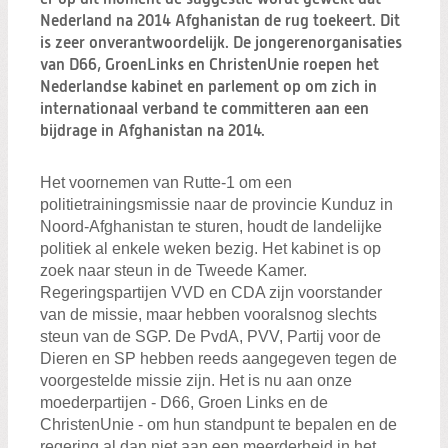
Zoeken:
Nederland na 2014 Afghanistan de rug toekeert. Dit
Zoeken
is zeer onverantwoordelijk. De jongerenorganisaties
van D66, GroenLinks en ChristenUnie roepen het
Nederlandse kabinet en parlement op om zich in
internationaal verband te committeren aan een
bijdrage in Afghanistan na 2014.
Het voornemen van Rutte-1 om een
politietrainingsmissie naar de provincie Kunduz in
Noord-Afghanistan te sturen, houdt de landelijke
politiek al enkele weken bezig. Het kabinet is op
zoek naar steun in de Tweede Kamer.
Regeringspartijen VVD en CDA zijn voorstander
van de missie, maar hebben vooralsnog slechts
steun van de SGP. De PvdA, PVV, Partij voor de
Dieren en SP hebben reeds aangegeven tegen de
voorgestelde missie zijn. Het is nu aan onze
moederpartijen - D66, Groen Links en de
ChristenUnie - om hun standpunt te bepalen en de
regering al dan niet aan een meerderheid in het