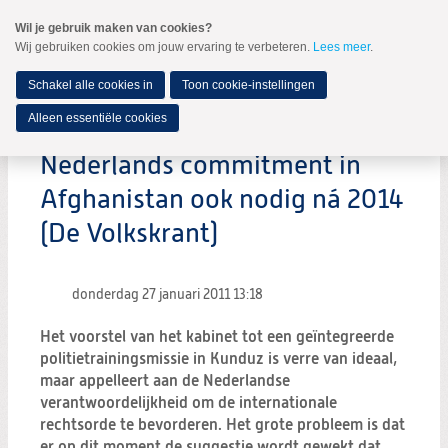
Spring
Wil je gebruik maken van cookies?
naar
Wij gebruiken cookies om jouw ervaring te verbeteren.
Lees meer
.
MENU
Spring
naar
de
Schakel alle cookies in
Toon cookie-instellingen
inhoud
Spring
Alleen essentiële cookies
naar
het
Nederlands commitment in
hoofdmenu
Afghanistan ook nodig ná 2014
(De Volkskrant)
donderdag 27 januari 2011
13:18
Het voorstel van het kabinet tot een geïntegreerde
politietrainingsmissie in Kunduz is verre van ideaal,
maar appelleert aan de Nederlandse
verantwoordelijkheid om de internationale
rechtsorde te bevorderen. Het grote probleem is dat
er op dit moment de suggestie wordt gewekt dat