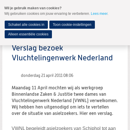
Spring
Wil je gebruik maken van cookies?
naar
Wij gebruiken cookies om jouw ervaring te verbeteren.
Lees meer
.
MENU
Spring
naar
de
Schakel alle cookies in
Toon cookie-instellingen
inhoud
Spring
Alleen essentiële cookies
naar
het
Verslag bezoek
hoofdmenu
Vluchtelingenwerk Nederland
donderdag 21 april 2011
08:06
Maandag 11 April mochten wij als werkgroep
Binnenlandse Zaken & Justitie twee dames van
Vluchtelingenwerk Nederland (VWNL) verwelkomen.
Wij hebben hen uitgenodigd om iets te vertellen
over de situatie van asielzoekers. Hier een verslag.
VWNL begeleidt asielzoekers van Schiphol tot aan