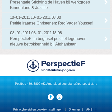
Presentatie Stichting de Haven bij werkgroep
Binnenland & Justitie
10-01-2011
10-01-2011 03:00
Petitie Iraanse Christenen: Red Vader Youssef!
08-01-2011
08-01-2011 18:08
PerspectieF: in beginsel positief tegenover
nieuwe betrokkenheid bij Afghanistan
Postbus 439, 3800 AK, Amersfoort
secretaris@perspectief.nu
Visit
our
social
media
Privacybeleid en cookie-instellingen
Sitemap
ANBI
pages: