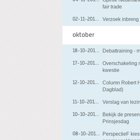
fair trade
Verzoek inbreng 
02-11-2011
02-11-2011 20:01
oktober
Debattraining - m
18-10-2011
18-10-2011 20:44
Overschakeling n
17-10-2011
17-10-2011 18:08
kwestie
Column Robert He
12-10-2011
12-10-2011 10:49
Dagblad)
Verslag van lez
11-10-2011
11-10-2011 20:11
Bekijk de present
10-10-2011
10-10-2011 14:25
Prinsjesdag
PerspectieF kies
08-10-2011
08-10-2011 13:09