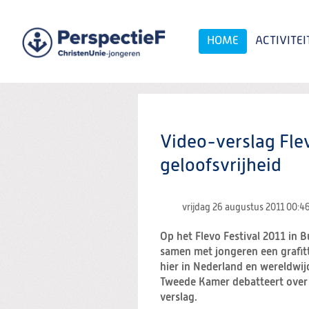
Spring
naar
Spring
HOME
ACTIVITEI
naar
de
inhoud
Spring
naar
het
Zoeken:
hoofdmenu
Video-verslag Flev
geloofsvrijheid
vrijdag 26 augustus 2011
00:4
Op het Flevo Festival 2011 in 
samen met jongeren een grafit
hier in Nederland en wereldwij
Tweede Kamer debatteert over d
verslag.