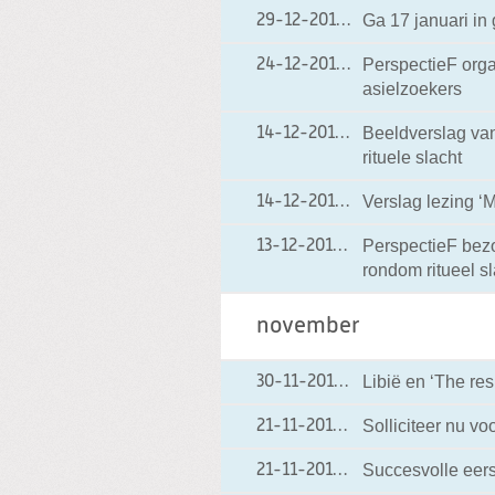
Ga 17 januari in
29-12-2011
29-12-2011 18:53
PerspectieF orga
24-12-2011
24-12-2011 18:11
asielzoekers
Beeldverslag va
14-12-2011
14-12-2011 11:03
rituele slacht
Verslag lezing ‘
14-12-2011
14-12-2011 09:51
PerspectieF bezo
13-12-2011
13-12-2011 16:30
rondom ritueel s
november
Libië en ‘The resp
30-11-2011
30-11-2011 09:44
Solliciteer nu v
21-11-2011
21-11-2011 13:04
Succesvolle eers
21-11-2011
21-11-2011 08:13