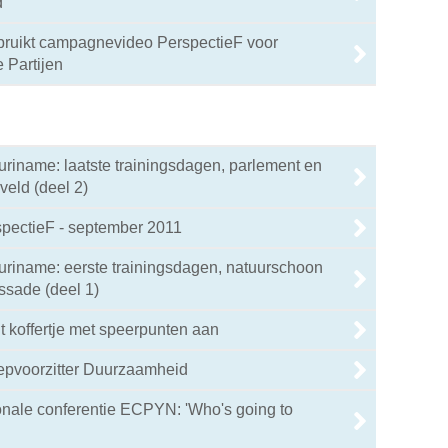
d
bruikt campagnevideo PerspectieF voor
e Partijen
uriname: laatste trainingsdagen, parlement en
veld (deel 2)
spectieF - september 2011
uriname: eerste trainingsdagen, natuurschoon
sade (deel 1)
t koffertje met speerpunten aan
pvoorzitter Duurzaamheid
onale conferentie ECPYN: 'Who's going to