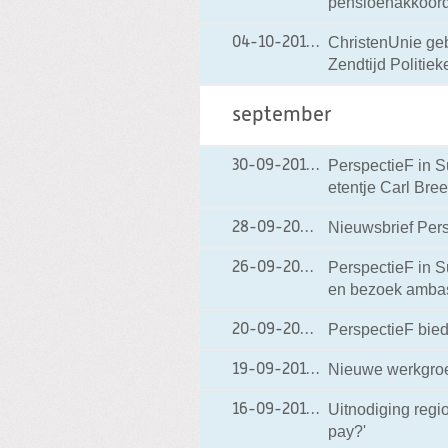
pensioenakkoor
ChristenUnie ge
04-10-2011
04-10-2011 10:10
Zendtijd Politiek
september
PerspectieF in S
30-09-2011
30-09-2011 10:48
etentje Carl Bree
Nieuwsbrief Per
28-09-2011
28-09-2011 22:46
PerspectieF in S
26-09-2011
26-09-2011 23:31
en bezoek ambas
PerspectieF bied
20-09-2011
20-09-2011 14:10
Nieuwe werkgroe
19-09-2011
19-09-2011 21:48
Uitnodiging regi
16-09-2011
16-09-2011 19:45
pay?'