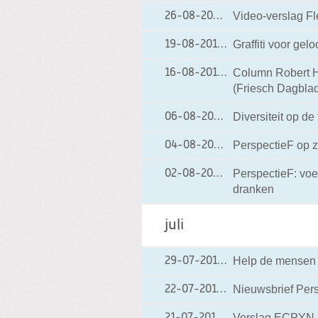
Video-verslag Fle
26-08-2011
26-08-2011 00:46
Graffiti voor gel
19-08-2011
19-08-2011 11:38
Column Robert Hei
16-08-2011
16-08-2011 07:20
(Friesch Dagbla
Diversiteit op d
06-08-2011
06-08-2011 20:56
PerspectieF op 
04-08-2011
04-08-2011 00:47
PerspectieF: voe
02-08-2011
02-08-2011 12:23
dranken
juli
Help de mensen i
29-07-2011
29-07-2011 18:57
Nieuwsbrief Pers
22-07-2011
22-07-2011 14:10
Verslag ECPYN 
21-07-2011
21-07-2011 07:42