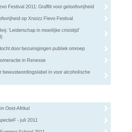
vo Festival 2011: Graffiti voor geloofsvrijheid
oofsvrijheid op Xnoizz Flevo Festival
j: 'Leiderschap in moeilijke crisistijd'
d)
e tocht door bezuinigingen publiek omroep
zomeractie in Renesse
r bewustwordingslabel in voor alcoholische
n Oost-Afrika!
pectieF - juli 2011
Summer School 2011