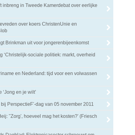
t inbreng in Tweede Kamerdebat over eerlijke
tevreden over koers ChristenUnie en
Slob
gt Brinkman uit voor jongerenbijeenkomst
g ‘Christelijk-sociale politiek: markt, overheid
’
uriname en Nederland: tijd voor een volwassen
 ‘Jong en je wilt’
 bij PerspectieF'-dag van 05 november 2011
ij: ''Zorg', hoeveel mag het kosten?' (Friesch
ds Dagblad: Elektronicasector schreeuwt om