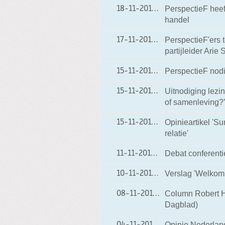
PerspectieF heef
18-11-2011
18-11-2011 17:44
handel
PerspectieF'ers 
17-11-2011
17-11-2011 19:54
partijleider Arie 
PerspectieF nodi
15-11-2011
15-11-2011 19:41
Uitnodiging lezin
15-11-2011
15-11-2011 18:09
of samenleving?
Opinieartikel 'S
15-11-2011
15-11-2011 13:49
relatie'
Debat conferentie
11-11-2011
11-11-2011 08:30
Verslag 'Welkom
10-11-2011
10-11-2011 19:43
Column Robert He
08-11-2011
08-11-2011 17:19
Dagblad)
Opinie Nederlan
04-11-2011
04-11-2011 14:00