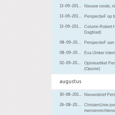
Nieuwe ronde, 
13-09-2011
13-09-2011 17:34
PerspectieF op 
13-09-2011
13-09-2011 17:32
Column Robert He
13-09-2011
13-09-2011 12:58
Dagblad)
PerspectieF aan 
08-09-2011
08-09-2011 22:03
Eva IJmker inter
08-09-2011
08-09-2011 21:51
Opinieartikel Per
02-09-2011
02-09-2011 19:00
(Opunie)
augustus
Nieuwsbrief Pers
30-08-2011
30-08-2011 11:33
ChristenUnie-jon
26-08-2011
26-08-2011 00:58
mensenrechtensc