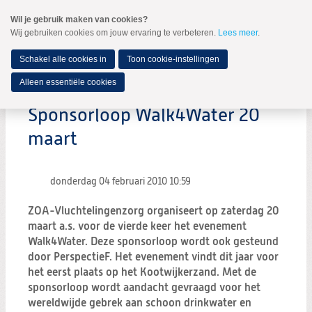
Spring
Wil je gebruik maken van cookies?
naar
Wij gebruiken cookies om jouw ervaring te verbeteren.
Lees meer
.
MENU
Spring
naar
de
Schakel alle cookies in
Toon cookie-instellingen
inhoud
Spring
Alleen essentiële cookies
naar
het
Sponsorloop Walk4Water 20
hoofdmenu
maart
donderdag 04 februari 2010
10:59
ZOA-Vluchtelingenzorg organiseert op zaterdag 20
maart a.s. voor de vierde keer het evenement
Walk4Water. Deze sponsorloop wordt ook gesteund
door PerspectieF. Het evenement vindt dit jaar voor
het eerst plaats op het Kootwijkerzand. Met de
sponsorloop wordt aandacht gevraagd voor het
wereldwijde gebrek aan schoon drinkwater en