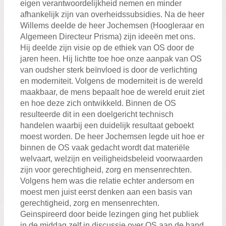
eigen verantwoordelijkheid nemen en minder
afhankelijk zijn van overheidssubsidies. Na de heer
Willems deelde de heer Jochemsen (Hoogleraar en
Algemeen Directeur Prisma) zijn ideeën met ons.
Hij deelde zijn visie op de ethiek van OS door de
jaren heen. Hij lichtte toe hoe onze aanpak van OS
van oudsher sterk beïnvloed is door de verlichting
en moderniteit. Volgens de moderniteit is de wereld
maakbaar, de mens bepaalt hoe de wereld eruit ziet
en hoe deze zich ontwikkeld. Binnen de OS
resulteerde dit in een doelgericht technisch
handelen waarbij een duidelijk resultaat geboekt
moest worden. De heer Jochemsen legde uit hoe er
binnen de OS vaak gedacht wordt dat materiële
welvaart, welzijn en veiligheidsbeleid voorwaarden
zijn voor gerechtigheid, zorg en mensenrechten.
Volgens hem was die relatie echter andersom en
moest men juist eerst denken aan een basis van
gerechtigheid, zorg en mensenrechten.
Geinspireerd door beide lezingen ging het publiek
in de middag zelf in discussie over OS aan de hand