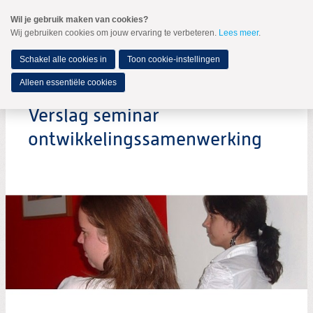
Spring
Wil je gebruik maken van cookies?
naar
Wij gebruiken cookies om jouw ervaring te verbeteren.
Lees meer
.
MENU
Spring
naar
de
Schakel alle cookies in
Toon cookie-instellingen
inhoud
Spring
Alleen essentiële cookies
naar
het
Verslag seminar
hoofdmenu
ontwikkelingssamenwerking