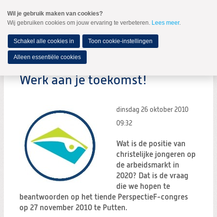
Spring
Wil je gebruik maken van cookies?
naar
Wij gebruiken cookies om jouw ervaring te verbeteren.
Lees meer
.
MENU
Spring
naar
de
Schakel alle cookies in
Toon cookie-instellingen
inhoud
Spring
Alleen essentiële cookies
naar
het
Werk aan je toekomst!
hoofdmenu
dinsdag 26 oktober 2010
09:32
Wat is de positie van
christelijke jongeren op
de arbeidsmarkt in
2020? Dat is de vraag
die we hopen te
beantwoorden op het tiende PerspectieF-congres
op 27 november 2010 te Putten.