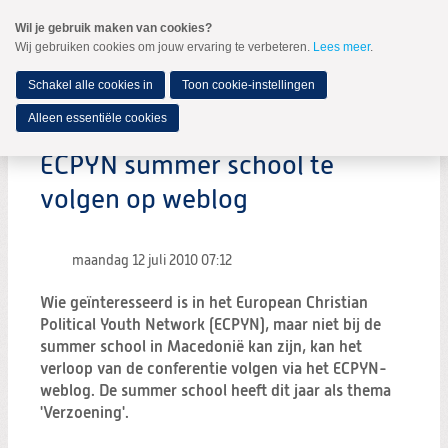
Spring
Wil je gebruik maken van cookies?
naar
Wij gebruiken cookies om jouw ervaring te verbeteren.
Lees meer
.
MENU
Spring
naar
de
Schakel alle cookies in
Toon cookie-instellingen
inhoud
Spring
Alleen essentiële cookies
naar
het
ECPYN summer school te
hoofdmenu
volgen op weblog
maandag 12 juli 2010
07:12
Wie geïnteresseerd is in het European Christian
Political Youth Network (ECPYN), maar niet bij de
summer school in Macedonië kan zijn, kan het
verloop van de conferentie volgen via het ECPYN-
weblog. De summer school heeft dit jaar als thema
'Verzoening'.