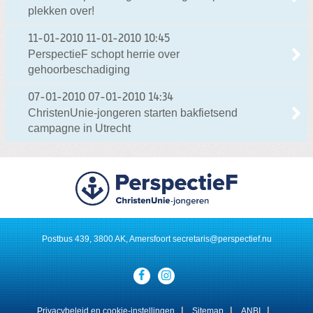
plekken over!
11-01-2010
11-01-2010 10:45
PerspectieF schopt herrie over
gehoorbeschadiging
07-01-2010
07-01-2010 14:34
ChristenUnie-jongeren starten bakfietsend
campagne in Utrecht
Postbus 439, 3800 AK, Amersfoort
secretaris@perspectief.nu
Visit
our
social
media
Privacybeleid en cookie-instellingen
Sitemap
ANBI