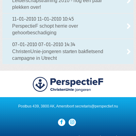
Leiderschapstraining 2010 - nog een paar
plekken over!
11-01-2010
11-01-2010 10:45
PerspectieF schopt herrie over
gehoorbeschadiging
07-01-2010
07-01-2010 14:34
ChristenUnie-jongeren starten bakfietsend
campagne in Utrecht
Postbus 439, 3800 AK, Amersfoort
secretaris@perspectief.nu
Visit
our
social
media