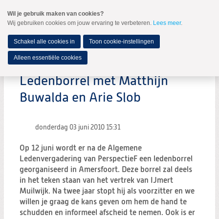
Spring
Wil je gebruik maken van cookies?
naar
Wij gebruiken cookies om jouw ervaring te verbeteren.
Lees meer
.
MENU
Spring
naar
de
Schakel alle cookies in
Toon cookie-instellingen
inhoud
Spring
Alleen essentiële cookies
naar
het
Ledenborrel met Matthijn
hoofdmenu
Buwalda en Arie Slob
donderdag 03 juni 2010
15:31
Op 12 juni wordt er na de Algemene
Ledenvergadering van PerspectieF een ledenborrel
georganiseerd in Amersfoort. Deze borrel zal deels
in het teken staan van het vertrek van IJmert
Muilwijk. Na twee jaar stopt hij als voorzitter en we
willen je graag de kans geven om hem de hand te
schudden en informeel afscheid te nemen. Ook is er