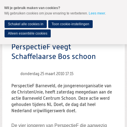
Spring
Wil je gebruik maken van cookies?
naar
Wij gebruiken cookies om jouw ervaring te verbeteren.
Lees meer
.
MENU
Spring
naar
de
Schakel alle cookies in
Toon cookie-instellingen
inhoud
Spring
Alleen essentiële cookies
naar
het
PerspectieF veegt
hoofdmenu
Schaffelaarse Bos schoon
donderdag 25 maart 2010
17:15
PerspectieF Barneveld, de jongerenorganisatie van
de ChristenUnie, heeft zaterdag meegedaan aan de
actie Barneveld Centrum Schoon. Deze actie werd
gehouden tijdens NL Doet, de dag dat heel
Nederland vrijwilligerswerk doet.
De vier jongeren van PerspectieF die aanwezig