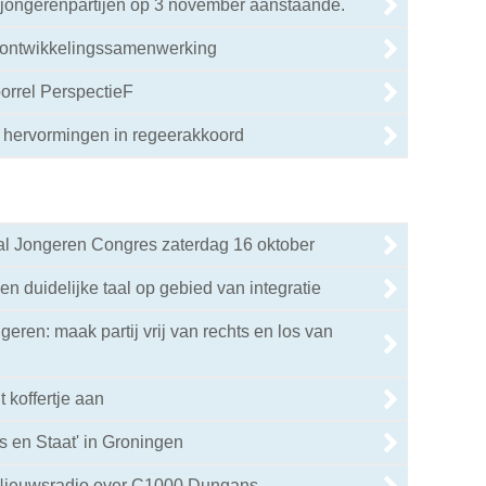
 jongerenpartijen op 3 november aanstaande.
 ontwikkelingssamenwerking
borrel PerspectieF
 hervormingen in regeerakkoord
aal Jongeren Congres zaterdag 16 oktober
n duidelijke taal op gebied van integratie
eren: maak partij vrij van rechts en los van
 koffertje aan
s en Staat' in Groningen
Nieuwsradio over C1000 Dungans