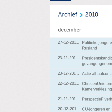
Archief
2010
december
Politieke jongere
27-12-2010
27-12-2010 15:53
Rusland
Presidentskandi
23-12-2010
23-12-2010 21:33
gevangengenomen
Actie afhaalcont
23-12-2010
23-12-2010 14:41
ChristenUnie pre
22-12-2010
22-12-2010 18:06
Kamerverkiezingen
PerspectieF ver
21-12-2010
21-12-2010 15:01
CU-jongeren en 
20-12-2010
20-12-2010 10:20