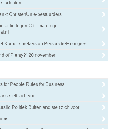
n studenten
ankt ChristenUnie-bestuurders
 in actie tegen C+1 maatregel:
l.nl
l Kuiper sprekers op PerspectieF congres
d of Plenty?” 20 november
 for People Rules for Business
ris stelt zich voor
slid Politiek Buitenland stelt zich voor
omst!