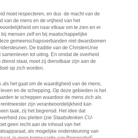
id moet respecteren, en dus de macht van de
eid van de mens en de vrijheid van het
oordelijkheid om naar elkaar om te zien en er
t bij mensen zelf en bij maatschappelijke
 deze gemeenschapsverbanden niet dwarsbomen
dersteunen. De traditie van de ChristenUnie
het samenleven tot uiting. En omdat de overheid
dienst staat, moet zij dienstbaar zijn aan de
doel op zich worden.
k als het gaat om de waardigheid van de mens,
leven en de schepping. Op deze gebieden is het
arden te scheppen waardoor de mens zich als
 rentmeester zijn verantwoordelijkheid kan
en taak, zij het begrensd. Het idee dat
verheid zou pleiten (zie
Staatsdenken CU-
oet geen recht aan de inhoud van het
tsapparaat, als mogelijke ondersteuning van
aal, is geen kernwaarde van PerspectieF.