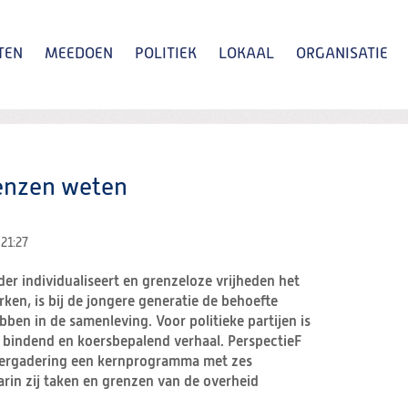
TEN
MEEDOEN
POLITIEK
LOKAAL
ORGANISATIE
Zoeken
enzen weten
0
21:27
er individualiseert en grenzeloze vrijheden het
en, is bij de jongere generatie de behoefte
ben in de samenleving. Voor politieke partijen is
bindend en koersbepalend verhaal. PerspectieF
vergadering een kernprogramma met zes
in zij taken en grenzen van de overheid