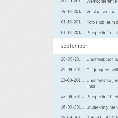
Werkconferentie
20-10-2010
20-10-2010 07:07
Verslag seminar
14-10-2010
14-10-2010 18:20
Foto's jubileum 
01-10-2010
01-10-2010 20:18
PerspectieF mist
01-10-2010
01-10-2010 11:17
september
Christelijk Soci
28-09-2010
28-09-2010 08:11
CU-jongeren wille
25-09-2010
25-09-2010 08:17
ChristenUnie-jong
23-09-2010
23-09-2010 08:04
links
PerspectieF biedt
22-09-2010
22-09-2010 20:48
Studiekring 'Men
16-09-2010
16-09-2010 20:31
Robert bij BNR 