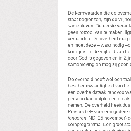
De kernwaarden die de overhe
staat begrenzen, zijn de vrijh
samenleven. De eerste verantw
geen rotzooi van te maken, lig
verbanden. De overheid mag
en moet deze – waar nodig –on
komt juist in de vrijheid van 
door God is gegeven en in Zijn 
samenleving en mag zij geen 
De overheid heeft wel een taa
beschermwaardigheid van het 
een overheidstaak randvoorwa
persoon kan ontplooien en als
nemen. De overheid heeft dus e
PerspectieF voor een grotere o
jongeren
, ND, 25 november) d
kernprogramma. Een groot staa
een maakbaar samenlevingside