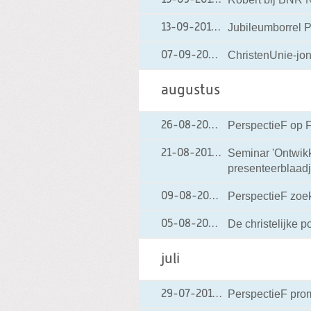
15-09-2010
15-09-2010 19:23
Jubileumborrel 
13-09-2010
13-09-2010 19:13
ChristenUnie-jon
07-09-2010
07-09-2010 16:27
augustus
PerspectieF op F
26-08-2010
26-08-2010 20:25
Seminar 'Ontwik
21-08-2010
21-08-2010 09:12
presenteerblaadj
PerspectieF zoe
09-08-2010
09-08-2010 14:17
De christelijke pol
05-08-2010
05-08-2010 18:42
juli
PerspectieF prom
29-07-2010
29-07-2010 16:31