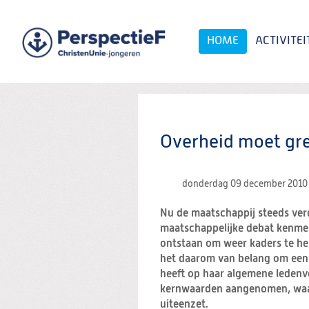
Spring
naar
Spring
HOME
ACTIVITEI
naar
de
inhoud
Spring
naar
het
Zoeken:
hoofdmenu
Overheid moet gr
donderdag 09 december 201
Nu de maatschappij steeds verd
maatschappelijke debat kenmerk
ontstaan om weer kaders te heb
het daarom van belang om een 
heeft op haar algemene leden
kernwaarden aangenomen, waar
uiteenzet.