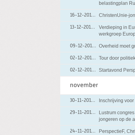
belastingplan Ru
ChristenUnie-jon
16-12-2010
16-12-2010 19:40
Verdieping in Eu
13-12-2010
13-12-2010 19:29
werkgroep Europ
Overheid moet g
09-12-2010
09-12-2010 21:27
Tour door politi
02-12-2010
02-12-2010 21:30
Startavond Pers
02-12-2010
02-12-2010 21:29
november
Inschrijving voo
30-11-2010
30-11-2010 06:54
Lustrum congres 
29-11-2010
29-11-2010 06:41
jongeren op de 
PerspectieF, Chri
24-11-2010
24-11-2010 09:01