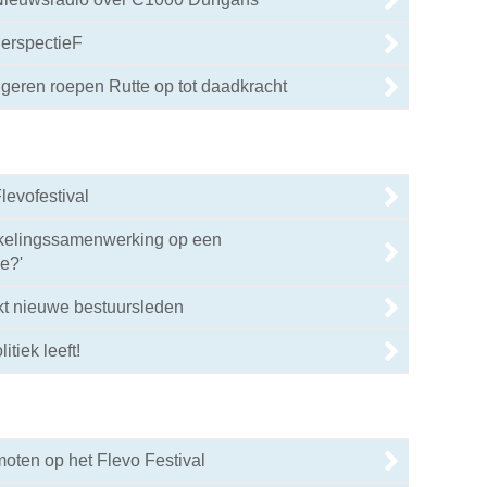
PerspectieF
geren roepen Rutte op tot daadkracht
levofestival
kelingssamenwerking op een
e?'
kt nieuwe bestuursleden
itiek leeft!
oten op het Flevo Festival