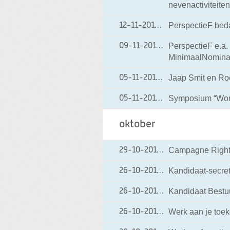
nevenactiviteite
PerspectieF bed
12-11-2010
12-11-2010 20:39
PerspectieF e.a.
09-11-2010
09-11-2010 13:10
MinimaalNominaa
Jaap Smit en Roe
05-11-2010
05-11-2010 08:23
Symposium “Worl
05-11-2010
05-11-2010 08:19
oktober
Campagne Rights
29-10-2010
29-10-2010 16:30
Kandidaat-secreta
26-10-2010
26-10-2010 10:12
Kandidaat Bestuur
26-10-2010
26-10-2010 10:11
Werk aan je toek
26-10-2010
26-10-2010 09:32