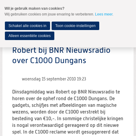
Spring
Wil je gebruik maken van cookies?
naar
Wij gebruiken cookies om jouw ervaring te verbeteren.
Lees meer
.
MENU
Spring
naar
de
Schakel alle cookies in
Toon cookie-instellingen
inhoud
Spring
Alleen essentiële cookies
naar
het
Robert bij BNR Nieuwsradio
hoofdmenu
over C1000 Dungans
woensdag 15 september 2010
19:23
Dinsdagmiddag was Robert op BNR Nieuwsradio te
horen over de ophef rond de C1000 Dungans. De
gadgets, schijfjes met afbeeldingen van magische
wezens, worden door de C1000 verstrekt bij
besteding van €10,-. In sommige christelijke kringen
is nogal verontwaardigd gereageerd op dit nieuwe
spel. In de C1000 reclame wordt gesuggereerd dat