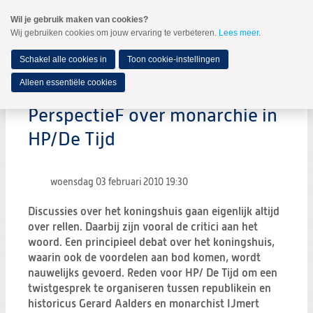
Spring
Wil je gebruik maken van cookies?
naar
Wij gebruiken cookies om jouw ervaring te verbeteren.
Lees meer
.
MENU
Spring
naar
de
Schakel alle cookies in
Toon cookie-instellingen
inhoud
Spring
Alleen essentiële cookies
naar
het
PerspectieF over monarchie in
hoofdmenu
HP/De Tijd
woensdag 03 februari 2010
19:30
Discussies over het koningshuis gaan eigenlijk altijd
over rellen. Daarbij zijn vooral de critici aan het
woord. Een principieel debat over het koningshuis,
waarin ook de voordelen aan bod komen, wordt
nauwelijks gevoerd. Reden voor HP/ De Tijd om een
twistgesprek te organiseren tussen republikein en
historicus Gerard Aalders en monarchist IJmert