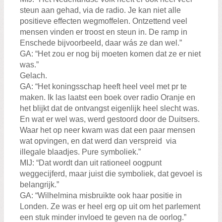
steun aan gehad, via de radio. Je kan niet alle
positieve effecten wegmoffelen. Ontzettend veel
mensen vinden er troost en steun in. De ramp in
Enschede bijvoorbeeld, daar wás ze dan wel.”
GA: “Het zou er nog bij moeten komen dat ze er niet
was.”
Gelach.
GA: “Het koningsschap heeft heel veel met pr te
maken. Ik las laatst een boek over radio Oranje en
het blijkt dat de ontvangst eigenlijk heel slecht was.
En wat er wel was, werd gestoord door de Duitsers.
Waar het op neer kwam was dat een paar mensen
wat opvingen, en dat werd dan verspreid via
illegale blaadjes. Pure symboliek.”
MIJ: “Dat wordt dan uit rationeel oogpunt
weggecijferd, maar juist die symboliek, dat gevoel is
belangrijk.”
GA: “Wilhelmina misbruikte ook haar positie in
Londen. Ze was er heel erg op uit om het parlement
een stuk minder invloed te geven na de oorlog.”