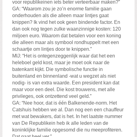
voor republikeinen iets beter verteerbaar maken?”
GA: “Waarom zou je zo’n enorme familie gaan
onderhouden als die alleen maar lintjes gaat
knippen? Ik vind het ook geen bindende factor. En
dan ook nog tegen zulke waanzinnige kosten: 120
miljoen euro. Waarom dat betalen voor een koning
die alleen maar als symbool rondhuppelt met een
schaartje om lintjes door te knippen.”
MIJ: “Het is ontegenzeggenlijk waar dat het een
heleboel geld kost, maar je moet ook naar de
batenkant kijkt. Die symbolische functie in
buitenland en binnenland -wat u wegzet als niet
nodig- is van extra waarde. Een president kan dat
maar voor een deel. Die kost trouwens, met alle
privileges, ook ontzettend veel geld.”
GA: “Nee hoor, dat is één Balkenende-norm. Het
Catshuis hebben we al. Dan nog een een chauffeur
met wat bewakers, dat is het. In het laatste nummer
van De Republikein heb ik alle leden van de
koninklijke familie opgesomd die nu meeprofiteren.
Dat gaat heel ver.”