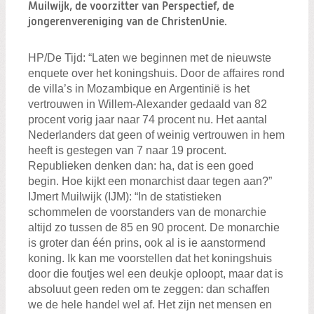
Zoeken:
Muilwijk, de voorzitter van Perspectief, de
Zoeken
jongerenvereniging van de ChristenUnie.
HP/De Tijd: “Laten we beginnen met de nieuwste
enquete over het koningshuis. Door de affaires rond
de villa’s in Mozambique en Argentinië is het
vertrouwen in Willem-Alexander gedaald van 82
procent vorig jaar naar 74 procent nu. Het aantal
Nederlanders dat geen of weinig vertrouwen in hem
heeft is gestegen van 7 naar 19 procent.
Republieken denken dan: ha, dat is een goed
begin. Hoe kijkt een monarchist daar tegen aan?”
IJmert Muilwijk (IJM): “In de statistieken
schommelen de voorstanders van de monarchie
altijd zo tussen de 85 en 90 procent. De monarchie
is groter dan één prins, ook al is ie aanstormend
koning. Ik kan me voorstellen dat het koningshuis
door die foutjes wel een deukje oploopt, maar dat is
absoluut geen reden om te zeggen: dan schaffen
we de hele handel wel af. Het zijn net mensen en