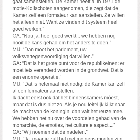
gaat samenstellen. De Kamer heeft al in 1971 de
motie-Kolfschoten aangenomen, die zegt dat de
Kamer zelf een formateur kan aanstellen. Ze willen
het alleen niet. Want ze vinden dit systeem heel
goed werken.”
GA: “Nou ja, heel goed werkt... we hebben nog
nooit de kans gehad om het anders te doen.”
MIJ: “Dan moet het parlement, uw
volksvertegenwoordiging dat willen.”
GA: “Dat is het grote punt voor de republikeinen: er
moet iets veranderd worden in de grondwet. Dat is
een enorme operatie.”
MIJ: “Dat is helemaal niet nodig: de Kamer kan zelf
al een formateur aanstellen.
Ik dacht eerst ook dat het binnenskamers móest,
maar dat is dus niet zo. Als je nou feitelijk kijkt naar
de macht van de koningin, dan valt het reuze mee.
We hebben het nu over de voordelen gehad van de
monarchie, de emoties, het culturele aspect....”
GA: “Wij noemen dat de nadelen.”
MIJ: “Ja, maar je zult het met me eens moeten zijn