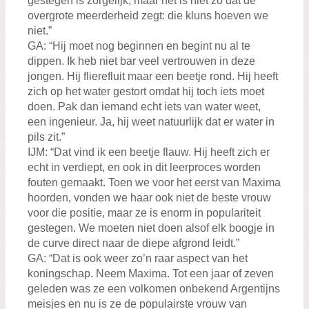
gestegen is zorgelijk, maar het is niet zo dat de
overgrote meerderheid zegt: die kluns hoeven we
niet.”
GA: “Hij moet nog beginnen en begint nu al te
dippen. Ik heb niet bar veel vertrouwen in deze
jongen. Hij flierefluit maar een beetje rond. Hij heeft
zich op het water gestort omdat hij toch iets moet
doen. Pak dan iemand echt iets van water weet,
een ingenieur. Ja, hij weet natuurlijk dat er water in
pils zit.”
IJM: “Dat vind ik een beetje flauw. Hij heeft zich er
echt in verdiept, en ook in dit leerproces worden
fouten gemaakt. Toen we voor het eerst van Maxima
hoorden, vonden we haar ook niet de beste vrouw
voor die positie, maar ze is enorm in populariteit
gestegen. We moeten niet doen alsof elk boogje in
de curve direct naar de diepe afgrond leidt.”
GA: “Dat is ook weer zo’n raar aspect van het
koningschap. Neem Maxima. Tot een jaar of zeven
geleden was ze een volkomen onbekend Argentijns
meisjes en nu is ze de populairste vrouw van