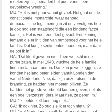
moeten zijn. Jij benadert het puur vanuit een
gevoelsoverweging.”
MIJ: “Het is niet puur vanuit gevoel. Het gaat om de
constitionele monarchie, waar genoeg
democratische legitimering in zit en vervolgens heb
je ook nog een staatshoofd die een bindend factor
kan zijn. Het is voor een déél gevoel. Een koning is
iemand die er in tijden van rampspoed voor het hele
land is. Dat kun je sentimenteel noemen, maar daar
geloof ik in.”
GA: “Dat klopt gewoon niet. Toen we echt in de
puree zaten, in mei 1940, vluchtte de hele familie
linea recta naar London. Dan kun je wel zeggen: ze
konden het land beter leiden vanuit Londen dan
vanuit Nederland. Nee, dat zijn onze rotsen in de
branding, ze hadden hier moeten blijven. Ze
hadden het goede voorbeeld kunnen geven, net als
een boel verzetsstrijders. Maar nee, ze peren ‘m.”
MIJ: “Ik leefde zelf toen nog niet...”
GA: “Ik ook niet. Zo oud zie ik er toch niet uit?”
MIJ: “Het Nederlandse volk heeft er ook heel veel