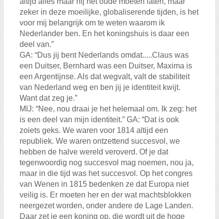
altijd alles maar hij het oude moeten laten, maar
zeker in deze moeilijke, globaliserende tijden, is het
voor mij belangrijk om te weten waarom ik
Nederlander ben. En het koningshuis is daar een
deel van.”
GA: “Dus jij bent Nederlands omdat.....Claus was
een Duitser, Bernhard was een Duitser, Maxima is
een Argentijnse. Als dat wegvalt, valt de stabiliteit
van Nederland weg en ben jij je identiteit kwijt.
Want dat zeg je.”
MIJ: “Nee, nou draai je het helemaal om. Ik zeg: het
is een deel van mijn identiteit.” GA: “Dat is ook
zoiets geks. We waren voor 1814 altijd een
republiek. We waren ontzettend succesvol, we
hebben de halve wereld veroverd. Of je dat
tegenwoordig nog succesvol mag noemen, nou ja,
maar in die tijd was het succesvol. Op het congres
van Wenen in 1815 bedenken ze dat Europa niet
veilig is. Er moeten her en der wat machtsblokken
neergezet worden, onder andere de Lage Landen.
Daar zet je een koning op, die wordt uit de hoge