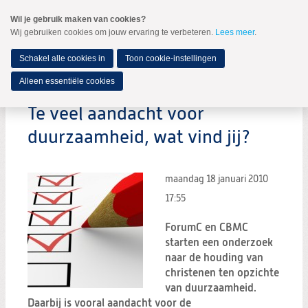
Spring
Wil je gebruik maken van cookies?
naar
Wij gebruiken cookies om jouw ervaring te verbeteren.
Lees meer
.
MENU
Spring
naar
de
Schakel alle cookies in
Toon cookie-instellingen
inhoud
Spring
Alleen essentiële cookies
naar
het
Te veel aandacht voor
hoofdmenu
duurzaamheid, wat vind jij?
maandag 18 januari 2010
17:55
ForumC en CBMC
starten een onderzoek
naar de houding van
christenen ten opzichte
van duurzaamheid.
Daarbij is vooral aandacht voor de