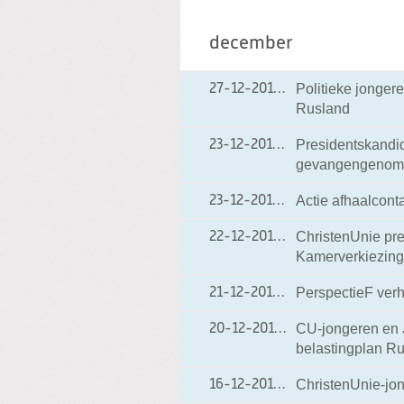
december
Politieke jongere
27-12-2010
27-12-2010 15:53
Rusland
Presidentskandi
23-12-2010
23-12-2010 21:33
gevangengenomen
Actie afhaalcont
23-12-2010
23-12-2010 14:41
ChristenUnie pre
22-12-2010
22-12-2010 18:06
Kamerverkiezingen
PerspectieF ver
21-12-2010
21-12-2010 15:01
CU-jongeren en 
20-12-2010
20-12-2010 10:20
belastingplan Ru
ChristenUnie-jon
16-12-2010
16-12-2010 19:40