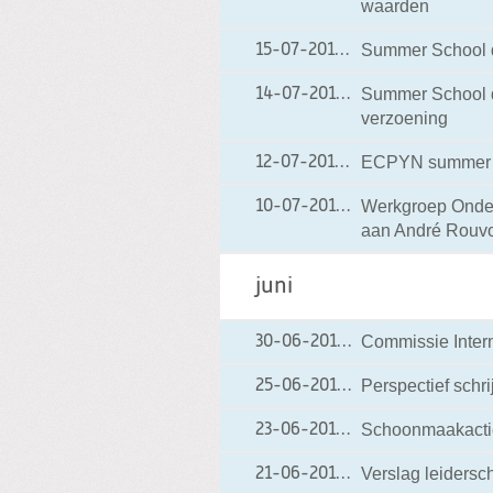
waarden
Summer School d
15-07-2010
15-07-2010 06:52
Summer School d
14-07-2010
14-07-2010 09:12
verzoening
ECPYN summer s
12-07-2010
12-07-2010 07:12
Werkgroep Onder
10-07-2010
10-07-2010 19:14
aan André Rouv
juni
Commissie Inter
30-06-2010
30-06-2010 19:58
Perspectief schri
25-06-2010
25-06-2010 18:47
Schoonmaakactie
23-06-2010
23-06-2010 20:22
Verslag leidersc
21-06-2010
21-06-2010 19:11