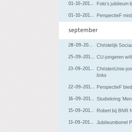
Foto's jubileum 
01-10-2010
01-10-2010 20:18
PerspectieF mist
01-10-2010
01-10-2010 11:17
september
Christelijk Soci
28-09-2010
28-09-2010 08:11
CU-jongeren wille
25-09-2010
25-09-2010 08:17
ChristenUnie-jong
23-09-2010
23-09-2010 08:04
links
PerspectieF biedt
22-09-2010
22-09-2010 20:48
Studiekring 'Men
16-09-2010
16-09-2010 20:31
Robert bij BNR 
15-09-2010
15-09-2010 19:23
Jubileumborrel 
13-09-2010
13-09-2010 19:13