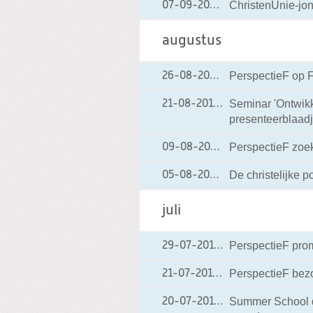
ChristenUnie-jon
07-09-2010
07-09-2010 16:27
augustus
PerspectieF op F
26-08-2010
26-08-2010 20:25
Seminar 'Ontwik
21-08-2010
21-08-2010 09:12
presenteerblaadj
PerspectieF zoe
09-08-2010
09-08-2010 14:17
De christelijke pol
05-08-2010
05-08-2010 18:42
juli
PerspectieF prom
29-07-2010
29-07-2010 16:31
PerspectieF bez
21-07-2010
21-07-2010 16:54
Summer School da
20-07-2010
20-07-2010 17:16