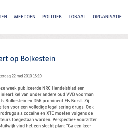
TEN
MEEDOEN
POLITIEK
LOKAAL
ORGANISATIE
Zoeken
ert op Bolkestein
terdag 22 mei 2010
16:10
ze week publiceerde NRC Handelsblad een
inieartikel van onder andere oud VVD voorman
its Bolkestein en D66 prominent Els Borst. Zij
eiten voor een volledige legalisering drugs. Ook
rddrugs als cocaïne en XTC moeten volgens de
teurs toegestaan worden. PerspectieF voorzitter
uilwijk vind het een slecht plan: “Ga een keer