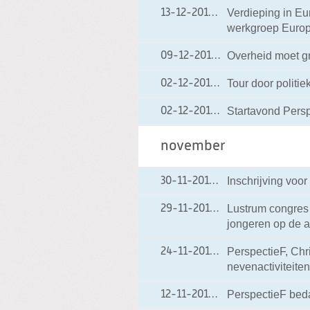
Verdieping in Eu
13-12-2010
13-12-2010 19:29
werkgroep Europ
Overheid moet g
09-12-2010
09-12-2010 21:27
Tour door politi
02-12-2010
02-12-2010 21:30
Startavond Pers
02-12-2010
02-12-2010 21:29
november
Inschrijving voo
30-11-2010
30-11-2010 06:54
Lustrum congres 
29-11-2010
29-11-2010 06:41
jongeren op de 
PerspectieF, Chri
24-11-2010
24-11-2010 09:01
nevenactiviteite
PerspectieF bed
12-11-2010
12-11-2010 20:39