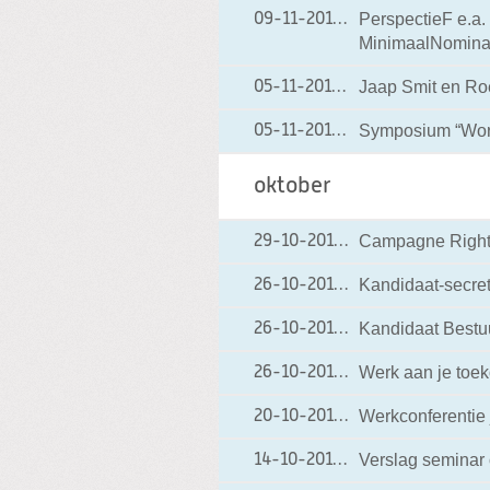
PerspectieF e.a.
09-11-2010
09-11-2010 13:10
MinimaalNominaa
Jaap Smit en Roe
05-11-2010
05-11-2010 08:23
Symposium “Worl
05-11-2010
05-11-2010 08:19
oktober
Campagne Rights
29-10-2010
29-10-2010 16:30
Kandidaat-secreta
26-10-2010
26-10-2010 10:12
Kandidaat Bestuur
26-10-2010
26-10-2010 10:11
Werk aan je toek
26-10-2010
26-10-2010 09:32
Werkconferentie
20-10-2010
20-10-2010 07:07
Verslag seminar
14-10-2010
14-10-2010 18:20