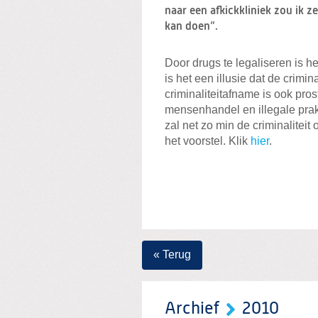
naar een afkickkliniek zou ik
kan doen”.
Door drugs te legaliseren is h
is het een illusie dat de crimi
criminaliteitafname is ook pros
mensenhandel en illegale prakt
zal net zo min de criminalitei
het voorstel. Klik
hier
.
« Terug
Archief
2010