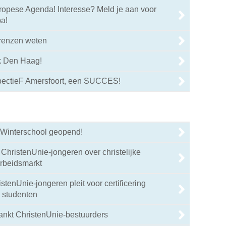
ropese Agenda! Interesse? Meld je aan voor
a!
renzen weten
ek Den Haag!
pectieF Amersfoort, een SUCCES!
r Winterschool geopend!
ChristenUnie-jongeren over christelijke
arbeidsmarkt
stenUnie-jongeren pleit voor certificering
n studenten
ankt ChristenUnie-bestuurders