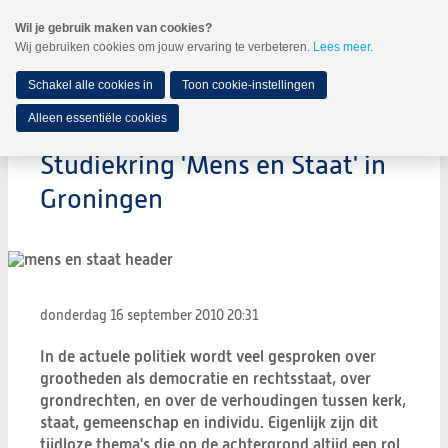
Spring
Wil je gebruik maken van cookies?
naar
Wij gebruiken cookies om jouw ervaring te verbeteren.
Lees meer
.
MENU
Spring
naar
de
Schakel alle cookies in
Toon cookie-instellingen
inhoud
Spring
Alleen essentiële cookies
naar
het
Studiekring 'Mens en Staat' in
hoofdmenu
Groningen
donderdag 16 september 2010
20:31
In de actuele politiek wordt veel gesproken over
grootheden als democratie en rechtsstaat, over
grondrechten, en over de verhoudingen tussen kerk,
staat, gemeenschap en individu. Eigenlijk zijn dit
tijdloze thema's die op de achtergrond altijd een rol