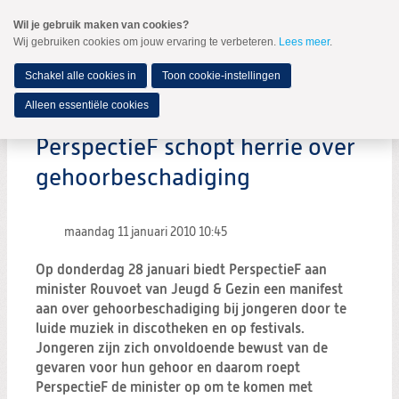
Spring
Wil je gebruik maken van cookies?
naar
Wij gebruiken cookies om jouw ervaring te verbeteren.
Lees meer
.
MENU
Spring
naar
de
Schakel alle cookies in
Toon cookie-instellingen
inhoud
Spring
Alleen essentiële cookies
naar
het
PerspectieF schopt herrie over
hoofdmenu
gehoorbeschadiging
maandag 11 januari 2010
10:45
Op donderdag 28 januari biedt PerspectieF aan
minister Rouvoet van Jeugd & Gezin een manifest
aan over gehoorbeschadiging bij jongeren door te
luide muziek in discotheken en op festivals.
Jongeren zijn zich onvoldoende bewust van de
gevaren voor hun gehoor en daarom roept
PerspectieF de minister op om te komen met