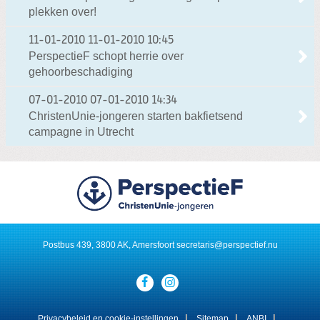
plekken over!
11-01-2010
11-01-2010 10:45
PerspectieF schopt herrie over
gehoorbeschadiging
07-01-2010
07-01-2010 14:34
ChristenUnie-jongeren starten bakfietsend
campagne in Utrecht
Postbus 439, 3800 AK, Amersfoort
secretaris@perspectief.nu
Visit
our
social
media
Privacybeleid en cookie-instellingen
Sitemap
ANBI