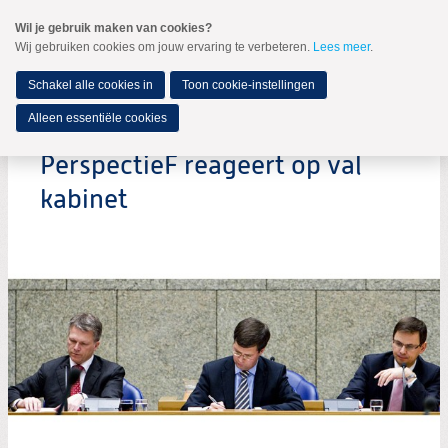
Spring
Wil je gebruik maken van cookies?
naar
Wij gebruiken cookies om jouw ervaring te verbeteren.
Lees meer
.
MENU
Spring
naar
de
Schakel alle cookies in
Toon cookie-instellingen
inhoud
Spring
Alleen essentiële cookies
naar
het
PerspectieF reageert op val
hoofdmenu
kabinet