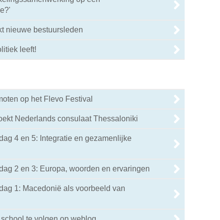
e?'
kt nieuwe bestuursleden
itiek leeft!
oten op het Flevo Festival
oekt Nederlands consulaat Thessaloniki
g 4 en 5: Integratie en gezamenlijke
ag 2 en 3: Europa, woorden en ervaringen
ag 1: Macedonië als voorbeeld van
chool te volgen op weblog