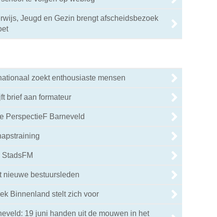
wijs, Jeugd en Gezin brengt afscheidsbezoek
oet
nationaal zoekt enthousiaste mensen
jft brief aan formateur
 PerspectieF Barneveld
hapstraining
ij StadsFM
t nieuwe bestuursleden
iek Binnenland stelt zich voor
eveld: 19 juni handen uit de mouwen in het