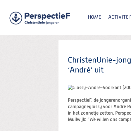
Spring
naar
Spring
HOME
ACTIVITEI
naar
de
inhoud
Spring
naar
het
Zoeken:
hoofdmenu
ChristenUnie-jon
‘André’ uit
PerspectieF, de jongerenorgan
campagneglossy voor André Rou
in het zonnetje zetten. Perspe
Muilwijk: “We willen ons camp