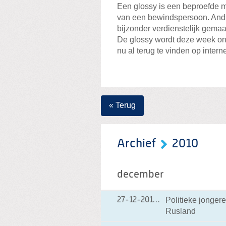
Een glossy is een beproefde m
van een bewindspersoon. André
bijzonder verdienstelijk gemaak
De glossy wordt deze week ond
nu al terug te vinden op interne
« Terug
Archief
2010
december
Politieke jongere
27-12-2010
27-12-2010 15:53
Rusland