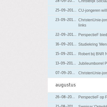
Christelijk Soci
28-09-2010
28-09-2010 08:11
CU-jongeren wille
25-09-2010
25-09-2010 08:17
ChristenUnie-jong
23-09-2010
23-09-2010 08:04
links
PerspectieF biedt
22-09-2010
22-09-2010 20:48
Studiekring 'Men
16-09-2010
16-09-2010 20:31
Robert bij BNR 
15-09-2010
15-09-2010 19:23
Jubileumborrel 
13-09-2010
13-09-2010 19:13
ChristenUnie-jon
07-09-2010
07-09-2010 16:27
augustus
PerspectieF op F
26-08-2010
26-08-2010 20:25
Seminar 'Ontwik
21-08-2010
21-08-2010 09:12