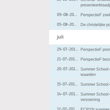
presenteerblaadj
PerspectieF zoe
09-08-2010
09-08-2010 14:17
De christelijke pol
05-08-2010
05-08-2010 18:42
juli
PerspectieF prom
29-07-2010
29-07-2010 16:31
PerspectieF bez
21-07-2010
21-07-2010 16:54
Summer School da
20-07-2010
20-07-2010 17:16
waarden
Summer School d
15-07-2010
15-07-2010 06:52
Summer School d
14-07-2010
14-07-2010 09:12
verzoening
ECPYN summer s
12-07-2010
12-07-2010 07:12