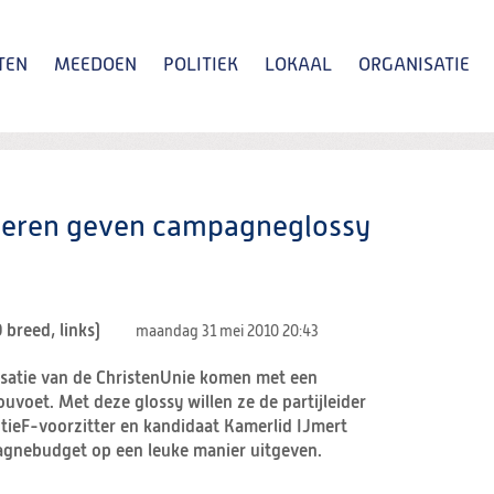
TEN
MEEDOEN
POLITIEK
LOKAAL
ORGANISATIE
Zoeken
geren geven campagneglossy
maandag 31 mei 2010
20:43
isatie van de ChristenUnie komen met een
voet. Met deze glossy willen ze de partijleider
ctieF-voorzitter en kandidaat Kamerlid IJmert
agnebudget op een leuke manier uitgeven.