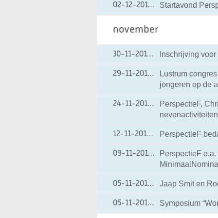
Startavond Pers
02-12-2010
02-12-2010 21:29
november
Inschrijving voo
30-11-2010
30-11-2010 06:54
Lustrum congres 
29-11-2010
29-11-2010 06:41
jongeren op de 
PerspectieF, Chri
24-11-2010
24-11-2010 09:01
nevenactiviteite
PerspectieF bed
12-11-2010
12-11-2010 20:39
PerspectieF e.a.
09-11-2010
09-11-2010 13:10
MinimaalNominaa
Jaap Smit en Roe
05-11-2010
05-11-2010 08:23
Symposium “Worl
05-11-2010
05-11-2010 08:19