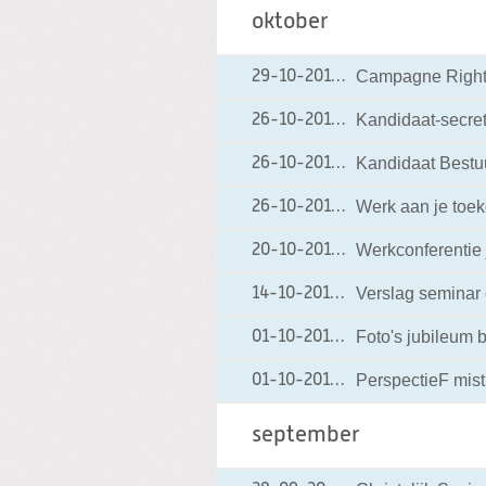
oktober
Campagne Rights
29-10-2010
29-10-2010 16:30
Kandidaat-secreta
26-10-2010
26-10-2010 10:12
Kandidaat Bestuur
26-10-2010
26-10-2010 10:11
Werk aan je toek
26-10-2010
26-10-2010 09:32
Werkconferentie
20-10-2010
20-10-2010 07:07
Verslag seminar
14-10-2010
14-10-2010 18:20
Foto's jubileum 
01-10-2010
01-10-2010 20:18
PerspectieF mist
01-10-2010
01-10-2010 11:17
september