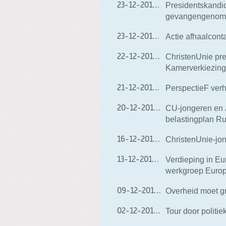
Presidentskandi
23-12-2010
23-12-2010 21:33
gevangengenomen
Actie afhaalcont
23-12-2010
23-12-2010 14:41
ChristenUnie pre
22-12-2010
22-12-2010 18:06
Kamerverkiezingen
PerspectieF ver
21-12-2010
21-12-2010 15:01
CU-jongeren en 
20-12-2010
20-12-2010 10:20
belastingplan Ru
ChristenUnie-jon
16-12-2010
16-12-2010 19:40
Verdieping in Eu
13-12-2010
13-12-2010 19:29
werkgroep Europ
Overheid moet g
09-12-2010
09-12-2010 21:27
Tour door politi
02-12-2010
02-12-2010 21:30