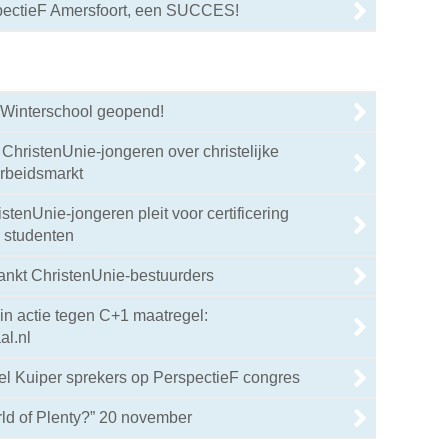
pectieF Amersfoort, een SUCCES!
r Winterschool geopend!
ChristenUnie-jongeren over christelijke
arbeidsmarkt
stenUnie-jongeren pleit voor certificering
n studenten
ankt ChristenUnie-bestuurders
 in actie tegen C+1 maatregel:
l.nl
l Kuiper sprekers op PerspectieF congres
d of Plenty?” 20 november