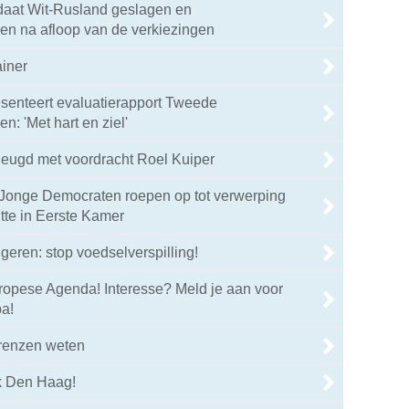
daat Wit-Rusland geslagen en
 na afloop van de verkiezingen
ainer
senteert evaluatierapport Tweede
: 'Met hart en ziel'
heugd met voordracht Roel Kuiper
Jonge Democraten roepen op tot verwerping
tte in Eerste Kamer
geren: stop voedselverspilling!
ropese Agenda! Interesse? Meld je aan voor
a!
renzen weten
ek Den Haag!