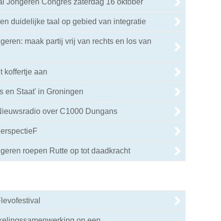
aal Jongeren Congres zaterdag 16 oktober
n duidelijke taal op gebied van integratie
eren: maak partij vrij van rechts en los van
 koffertje aan
s en Staat' in Groningen
Nieuwsradio over C1000 Dungans
PerspectieF
geren roepen Rutte op tot daadkracht
levofestival
kelingssamenwerking op een