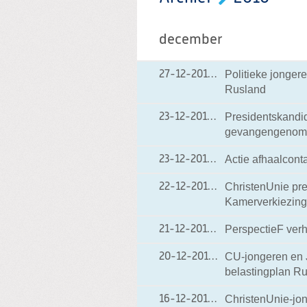
december
Politieke jongere
27-12-2010
27-12-2010 15:53
Rusland
Presidentskandi
23-12-2010
23-12-2010 21:33
gevangengenomen
Actie afhaalcont
23-12-2010
23-12-2010 14:41
ChristenUnie pre
22-12-2010
22-12-2010 18:06
Kamerverkiezingen
PerspectieF ver
21-12-2010
21-12-2010 15:01
CU-jongeren en 
20-12-2010
20-12-2010 10:20
belastingplan Ru
ChristenUnie-jon
16-12-2010
16-12-2010 19:40