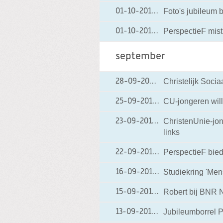
Foto's jubileum 
01-10-2010
01-10-2010 20:18
PerspectieF mist
01-10-2010
01-10-2010 11:17
september
Christelijk Soci
28-09-2010
28-09-2010 08:11
CU-jongeren wille
25-09-2010
25-09-2010 08:17
ChristenUnie-jong
23-09-2010
23-09-2010 08:04
links
PerspectieF biedt
22-09-2010
22-09-2010 20:48
Studiekring 'Men
16-09-2010
16-09-2010 20:31
Robert bij BNR 
15-09-2010
15-09-2010 19:23
Jubileumborrel 
13-09-2010
13-09-2010 19:13