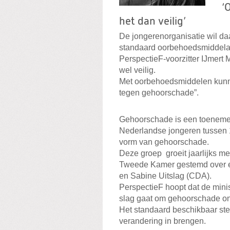
‘
het dan veilig’
De jongerenorganisatie wil d
standaard oorbehoedsmiddelau
PerspectieF-voorzitter IJmert M
wel veilig.
Met oorbehoedsmiddelen kunne
tegen gehoorschade”.
Gehoorschade is een toenem
Nederlandse jongeren tussen 1
vorm van gehoorschade.
Deze groep groeit jaarlijks m
Tweede Kamer gestemd over e
en Sabine Uitslag (CDA).
PerspectieF hoopt dat de mini
slag gaat om gehoorschade ond
Het standaard beschikbaar st
verandering in brengen.