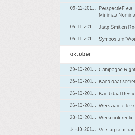
PerspectieF e.a.
09-11-2010
09-11-2010 13:10
MinimaalNominaa
Jaap Smit en Roe
05-11-2010
05-11-2010 08:23
Symposium “Worl
05-11-2010
05-11-2010 08:19
oktober
Campagne Rights
29-10-2010
29-10-2010 16:30
Kandidaat-secreta
26-10-2010
26-10-2010 10:12
Kandidaat Bestuur
26-10-2010
26-10-2010 10:11
Werk aan je toek
26-10-2010
26-10-2010 09:32
Werkconferentie
20-10-2010
20-10-2010 07:07
Verslag seminar
14-10-2010
14-10-2010 18:20