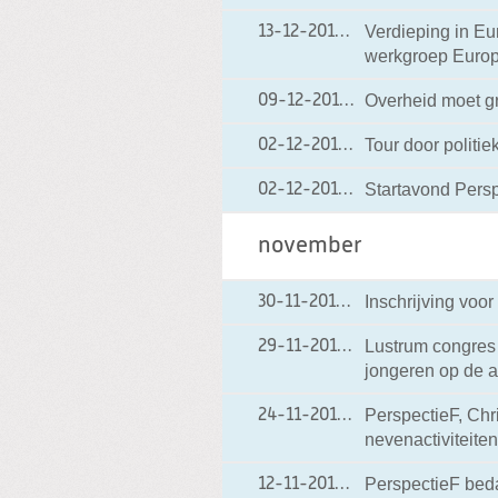
Verdieping in Eu
13-12-2010
13-12-2010 19:29
werkgroep Europ
Overheid moet g
09-12-2010
09-12-2010 21:27
Tour door politi
02-12-2010
02-12-2010 21:30
Startavond Pers
02-12-2010
02-12-2010 21:29
november
Inschrijving voo
30-11-2010
30-11-2010 06:54
Lustrum congres 
29-11-2010
29-11-2010 06:41
jongeren op de 
PerspectieF, Chri
24-11-2010
24-11-2010 09:01
nevenactiviteite
PerspectieF bed
12-11-2010
12-11-2010 20:39