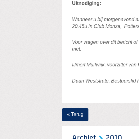
Uitnodiging:
Wanneer u bij morgenavond aan
20.45u in Club Monza, Potterst
Voor vragen over dit bericht o
met:
IJmert Muilwijk, voorzitter van
Daan Weststrate, Bestuurslid P
« Terug
Archief
2010