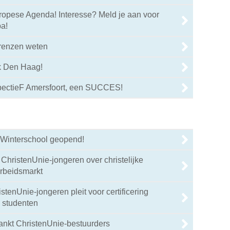
ropese Agenda! Interesse? Meld je aan voor
a!
renzen weten
ek Den Haag!
pectieF Amersfoort, een SUCCES!
r Winterschool geopend!
ChristenUnie-jongeren over christelijke
arbeidsmarkt
stenUnie-jongeren pleit voor certificering
n studenten
ankt ChristenUnie-bestuurders