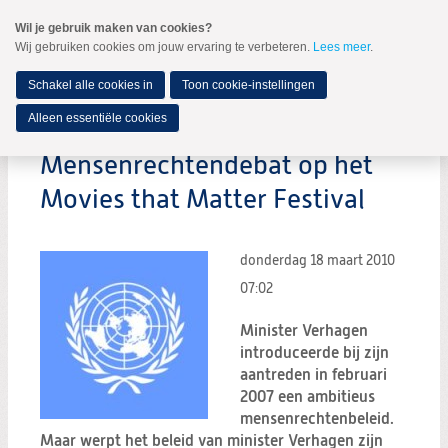
Spring
Wil je gebruik maken van cookies?
naar
Wij gebruiken cookies om jouw ervaring te verbeteren.
Lees meer
.
MENU
Spring
naar
de
Schakel alle cookies in
Toon cookie-instellingen
inhoud
Spring
Alleen essentiële cookies
naar
het
Mensenrechtendebat op het
hoofdmenu
Movies that Matter Festival
donderdag 18 maart 2010
07:02
Minister Verhagen
introduceerde bij zijn
aantreden in februari
2007 een ambitieus
mensenrechtenbeleid.
Maar werpt het beleid van minister Verhagen zijn