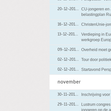
CU-jongeren en 
20-12-2010
20-12-2010 10:20
belastingplan Ru
ChristenUnie-jon
16-12-2010
16-12-2010 19:40
Verdieping in Eu
13-12-2010
13-12-2010 19:29
werkgroep Europ
Overheid moet g
09-12-2010
09-12-2010 21:27
Tour door politi
02-12-2010
02-12-2010 21:30
Startavond Pers
02-12-2010
02-12-2010 21:29
november
Inschrijving voo
30-11-2010
30-11-2010 06:54
Lustrum congres 
29-11-2010
29-11-2010 06:41
jongeren op de 