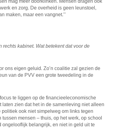
nsen mag meer doorklinken. Mensen dragen ook
 werk en zorg. De overheid is geen leunstoel,
van maken, maar een vangnet.’’
n rechts kabinet. Wat betekent dat voor de
oor ons eigen geluid. Zo’n coalitie zal gezien de
eun van de PVV een grote tweedeling in de
focus te liggen op de financieeleconomische
laten zien dat het in de samenleving niet alleen
e politiek ook niet simpelweg om links tegen
n tussen mensen – thuis, op het werk, op school
 ongelooflijk belangrijk, en niet in geld uit te