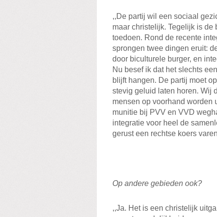
,,De partij wil een sociaal gezic
maar christelijk. Tegelijk is d
toedoen. Rond de recente integr
sprongen twee dingen eruit: d
door biculturele burger, en in
Nu besef ik dat het slechts een
blijft hangen. De partij moet o
stevig geluid laten horen. Wij
mensen op voorhand worden ui
munitie bij PVV en VVD weghal
integratie voor heel de samenl
gerust een rechtse koers varen
Op andere gebieden ook?
,,Ja. Het is een christelijk ui