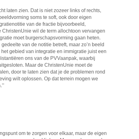
ht laten zien. Dat is niet zozeer links of rechts,
e beeldvorming soms te soft, ook door eigen
atienotitie van de fractie bijvoorbeeld,
e ChristenUnie wil de term allochtoon vervangen
tegratie moet burgerschapsvorming gaan heten.
 gedeelte van de notitie betreft, maar zo’n beeld
p het gebied van integratie en immigratie juist een
 distantiëren ons van de PVVaanpak, waarbij
tgesloten. Maar de ChristenUnie moet de
en, door te laten zien dat je de problemen rond
eving wilt oplossen. Op dat terrein mogen we
.’’
tgangspunt om te zorgen voor elkaar, maar de eigen