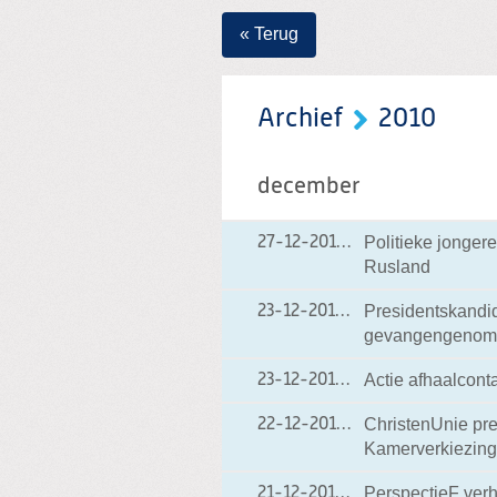
« Terug
Archief
2010
december
Politieke jongere
27-12-2010
27-12-2010 15:53
Rusland
Presidentskandi
23-12-2010
23-12-2010 21:33
gevangengenomen
Actie afhaalcont
23-12-2010
23-12-2010 14:41
ChristenUnie pre
22-12-2010
22-12-2010 18:06
Kamerverkiezingen
PerspectieF ver
21-12-2010
21-12-2010 15:01