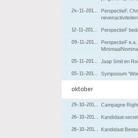
PerspectieF, Chri
24-11-2010
24-11-2010 09:01
nevenactiviteite
PerspectieF bed
12-11-2010
12-11-2010 20:39
PerspectieF e.a.
09-11-2010
09-11-2010 13:10
MinimaalNominaa
Jaap Smit en Roe
05-11-2010
05-11-2010 08:23
Symposium “Worl
05-11-2010
05-11-2010 08:19
oktober
Campagne Rights
29-10-2010
29-10-2010 16:30
Kandidaat-secreta
26-10-2010
26-10-2010 10:12
Kandidaat Bestuur
26-10-2010
26-10-2010 10:11