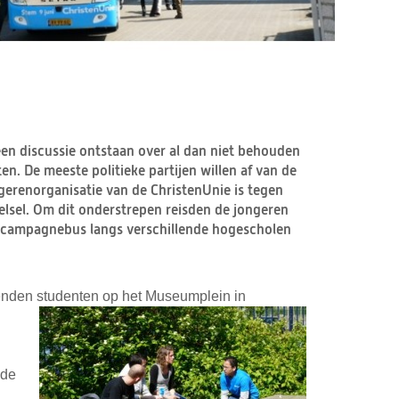
en discussie ontstaan over al dan niet behouden
n. De meeste politieke partijen willen af van de
ngerenorganisatie van de ChristenUnie is tegen
lsel. Om dit onderstrepen reisden de jongeren
-campagnebus langs verschillende hogescholen
nden studenten op het Mu
seumplein in
 de