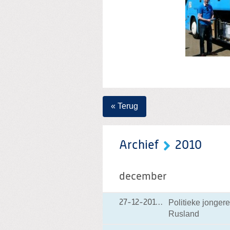
« Terug
Archief
2010
december
Politieke jongere
27-12-2010
27-12-2010 15:53
Rusland