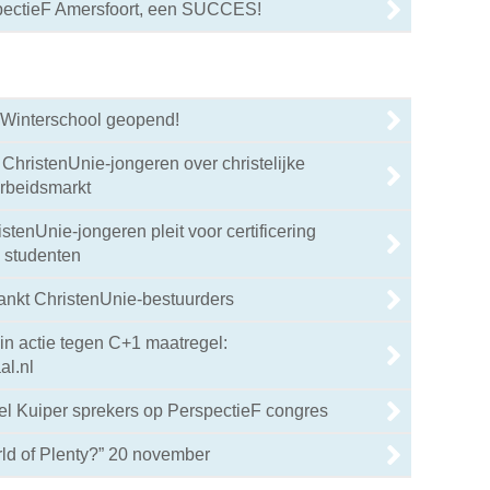
pectieF Amersfoort, een SUCCES!
r Winterschool geopend!
ChristenUnie-jongeren over christelijke
arbeidsmarkt
stenUnie-jongeren pleit voor certificering
n studenten
ankt ChristenUnie-bestuurders
 in actie tegen C+1 maatregel:
l.nl
l Kuiper sprekers op PerspectieF congres
d of Plenty?” 20 november