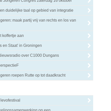
aal Jongeren Congres zaterdag 16 oktober
n duidelijke taal op gebied van integratie
eren: maak partij vrij van rechts en los van
 koffertje aan
s en Staat' in Groningen
Nieuwsradio over C1000 Dungans
PerspectieF
geren roepen Rutte op tot daadkracht
levofestival
kelingssamenwerking op een