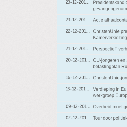
Presidentskandi
23-12-2010
23-12-2010 21:33
gevangengenomen
Actie afhaalcont
23-12-2010
23-12-2010 14:41
ChristenUnie pre
22-12-2010
22-12-2010 18:06
Kamerverkiezingen
PerspectieF ver
21-12-2010
21-12-2010 15:01
CU-jongeren en 
20-12-2010
20-12-2010 10:20
belastingplan Ru
ChristenUnie-jon
16-12-2010
16-12-2010 19:40
Verdieping in Eu
13-12-2010
13-12-2010 19:29
werkgroep Europ
Overheid moet g
09-12-2010
09-12-2010 21:27
Tour door politi
02-12-2010
02-12-2010 21:30