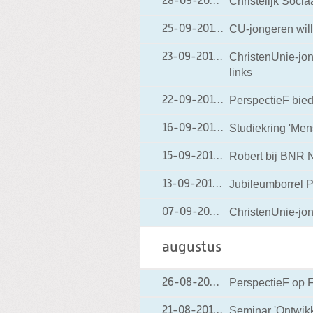
Christelijk Soci
28-09-2010
28-09-2010 08:11
CU-jongeren wille
25-09-2010
25-09-2010 08:17
ChristenUnie-jong
23-09-2010
23-09-2010 08:04
links
PerspectieF biedt
22-09-2010
22-09-2010 20:48
Studiekring 'Men
16-09-2010
16-09-2010 20:31
Robert bij BNR 
15-09-2010
15-09-2010 19:23
Jubileumborrel 
13-09-2010
13-09-2010 19:13
ChristenUnie-jon
07-09-2010
07-09-2010 16:27
augustus
PerspectieF op F
26-08-2010
26-08-2010 20:25
Seminar 'Ontwik
21-08-2010
21-08-2010 09:12