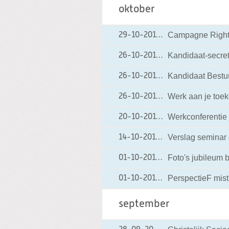
oktober
Campagne Rights
29-10-2010
29-10-2010 16:30
Kandidaat-secreta
26-10-2010
26-10-2010 10:12
Kandidaat Bestuur
26-10-2010
26-10-2010 10:11
Werk aan je toek
26-10-2010
26-10-2010 09:32
Werkconferentie
20-10-2010
20-10-2010 07:07
Verslag seminar
14-10-2010
14-10-2010 18:20
Foto's jubileum 
01-10-2010
01-10-2010 20:18
PerspectieF mist
01-10-2010
01-10-2010 11:17
september