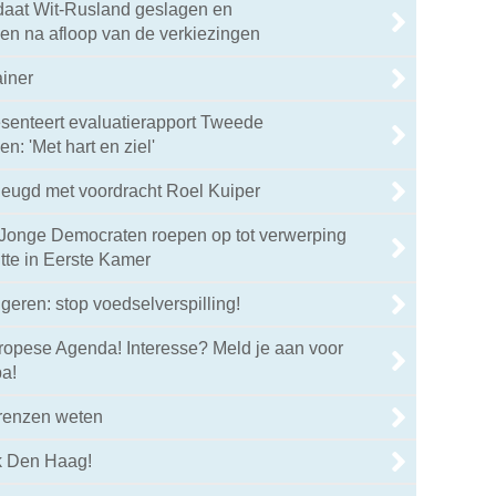
daat Wit-Rusland geslagen en
 na afloop van de verkiezingen
ainer
senteert evaluatierapport Tweede
: 'Met hart en ziel'
heugd met voordracht Roel Kuiper
Jonge Democraten roepen op tot verwerping
tte in Eerste Kamer
geren: stop voedselverspilling!
ropese Agenda! Interesse? Meld je aan voor
a!
renzen weten
ek Den Haag!