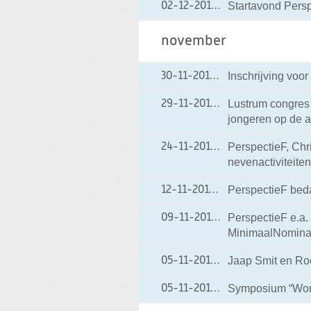
Startavond Pers
02-12-2010
02-12-2010 21:29
november
Inschrijving voo
30-11-2010
30-11-2010 06:54
Lustrum congres 
29-11-2010
29-11-2010 06:41
jongeren op de 
PerspectieF, Chri
24-11-2010
24-11-2010 09:01
nevenactiviteite
PerspectieF bed
12-11-2010
12-11-2010 20:39
PerspectieF e.a.
09-11-2010
09-11-2010 13:10
MinimaalNominaa
Jaap Smit en Roe
05-11-2010
05-11-2010 08:23
Symposium “Worl
05-11-2010
05-11-2010 08:19