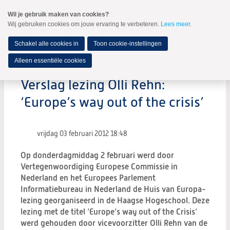
Spring
Wil je gebruik maken van cookies?
naar
Wij gebruiken cookies om jouw ervaring te verbeteren.
Lees meer
.
MENU
Spring
naar
de
Schakel alle cookies in
Toon cookie-instellingen
inhoud
Spring
Alleen essentiële cookies
naar
het
Verslag lezing Olli Rehn:
hoofdmenu
‘Europe’s way out of the crisis’
vrijdag 03 februari 2012
18:48
Op donderdagmiddag 2 februari werd door
Vertegenwoordiging Europese Commissie in
Nederland en het Europees Parlement
Informatiebureau in Nederland de Huis van Europa-
lezing georganiseerd in de Haagse Hogeschool. Deze
lezing met de titel ‘Europe’s way out of the Crisis’
werd gehouden door vicevoorzitter Olli Rehn van de