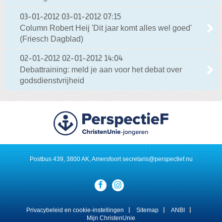
03-01-2012
03-01-2012 07:15
Column Robert Heij 'Dit jaar komt alles wel goed'
(Friesch Dagblad)
02-01-2012
02-01-2012 14:04
Debattraining: meld je aan voor het debat over
godsdienstvrijheid
Postbus 439, 3800 AK, Amersfoort
secretaris@perspectief.nu
Visit
our
social
media
Privacybeleid en cookie-instellingen
Sitemap
ANBI
pages:
Mijn ChristenUnie