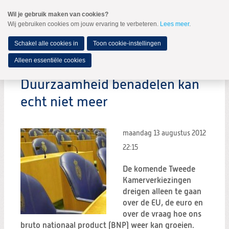
Spring
Wil je gebruik maken van cookies?
naar
Wij gebruiken cookies om jouw ervaring te verbeteren.
Lees meer
.
MENU
Spring
naar
de
Schakel alle cookies in
Toon cookie-instellingen
inhoud
Spring
Alleen essentiële cookies
naar
het
Duurzaamheid benadelen kan
hoofdmenu
echt niet meer
maandag 13 augustus 2012
22:15
De komende Tweede
Kamerverkiezingen
dreigen alleen te gaan
over de EU, de euro en
over de vraag hoe ons
bruto nationaal product (BNP) weer kan groeien.