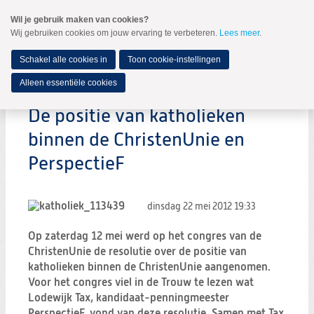
Spring
Wil je gebruik maken van cookies?
naar
Wij gebruiken cookies om jouw ervaring te verbeteren.
Lees meer
.
MENU
Spring
naar
de
Schakel alle cookies in
Toon cookie-instellingen
inhoud
Spring
Alleen essentiële cookies
naar
het
De positie van katholieken
hoofdmenu
binnen de ChristenUnie en
PerspectieF
dinsdag 22 mei 2012
19:33
Op zaterdag 12 mei werd op het congres van de
ChristenUnie de resolutie over de positie van
katholieken binnen de ChristenUnie aangenomen.
Voor het congres viel in de Trouw te lezen wat
Lodewijk Tax, kandidaat-penningmeester
PerspectieF, vond van deze resolutie. Samen met Tax