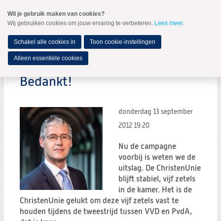
Spring
Wil je gebruik maken van cookies?
naar
Wij gebruiken cookies om jouw ervaring te verbeteren.
Lees meer
.
MENU
Spring
naar
de
Schakel alle cookies in
Toon cookie-instellingen
inhoud
Spring
Alleen essentiële cookies
naar
het
Bedankt!
hoofdmenu
donderdag 13 september
2012
19:20
Nu de campagne
voorbij is weten we de
uitslag. De ChristenUnie
blijft stabiel, vijf zetels
in de kamer. Het is de
ChristenUnie gelukt om deze vijf zetels vast te
houden tijdens de tweestrijd tussen VVD en PvdA,