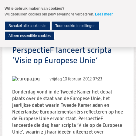
Spring
Wil je gebruik maken van cookies?
naar
Wij gebruiken cookies om jouw ervaring te verbeteren.
Lees meer
.
MENU
Spring
naar
de
Schakel alle cookies in
Toon cookie-instellingen
inhoud
Spring
Alleen essentiële cookies
naar
het
PerspectieF lanceert scripta
hoofdmenu
‘Visie op Europese Unie’
vrijdag 10 februari 2012
07:23
Donderdag vond in de Tweede Kamer het debat
plaats over de staat van de Europese Unie, het
jaarlijkse debat waarin Tweede Kamerleden en
Nederlandse Europarlementariërs reflecteren op hoe
de Europese Unie ervoor staat. PerspectieF
lanceerde die dag haar scripta ‘Visie op de Europese
Unie’, waarin zij haar ideeën uiteenzet over