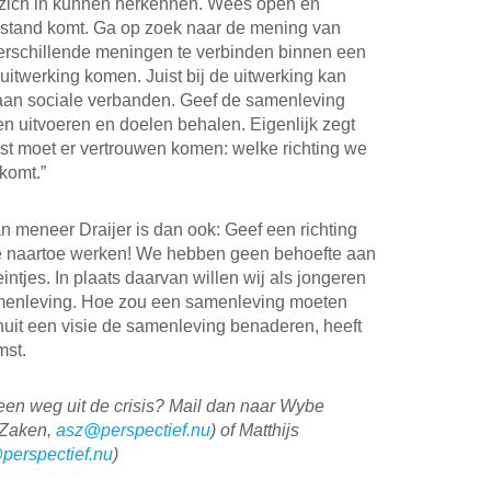
 zich in kunnen herkennen. Wees open en
ot stand komt. Ga op zoek naar de mening van
erschillende meningen te verbinden binnen een
e uitwerking komen. Juist bij de uitwerking kan
aan sociale verbanden. Geef de samenleving
n uitvoeren en doelen behalen. Eigenlijk zegt
erst moet er vertrouwen komen: welke richting we
komt.”
 meneer Draijer is dan ook: Geef een richting
we naartoe werken! We hebben geen behoefte aan
ntjes. In plaats daarvan willen wij als jongeren
amenleving. Hoe zou een samenleving moeten
uit een visie de samenleving benaderen, heeft
mst.
en weg uit de crisis? Mail dan naar Wybe
 Zaken,
asz@perspectief.nu
) of Matthijs
perspectief.nu
)