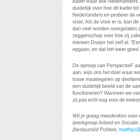
kader waar alle Nederlanders
duidelijk over hoe dit kader t
Nederlanders en probeer de v
visie. Als de visie er is, kan d
dan veel worden overgelaten 
zeggenschap over hoe zij zake
meneer Draijer het zelf al: “E
opgaan, en dat het weer goed 
De oproep van PerspectieF aan
aan, wijs ons het doel waar 
losse maatregelen op deelterrei
een duidelijk beeld van de s
functioneren? Wanneer we van
zij pas echt oog voor de toeko
Wil je graag meedenken over e
(werkgroep Arbeid en Sociale
(bestuurslid Politiek,
matthijs@