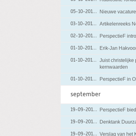
Nieuwe vacature
05-10-2012
05-10-2012 18:41
Artikelenreeks 
03-10-2012
03-10-2012 19:20
PerspectieF intr
02-10-2012
02-10-2012 19:29
Erik-Jan Hakvoort
01-10-2012
01-10-2012 20:09
Juist christelijk
01-10-2012
01-10-2012 20:05
kernwaarden
PerspectieF in O
01-10-2012
01-10-2012 20:02
september
PerspectieF biedt
19-09-2012
19-09-2012 18:18
Denktank Duurz
19-09-2012
19-09-2012 18:16
Verslag van het 
19-09-2012
19-09-2012 18:15