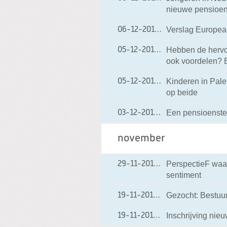
nieuwe pensioen
Verslag Europea
06-12-2012
06-12-2012 19:06
Hebben de hervo
05-12-2012
05-12-2012 17:11
ook voordelen? B
Kinderen in Pales
05-12-2012
05-12-2012 17:05
op beide
Een pensioenstel
03-12-2012
03-12-2012 06:50
november
PerspectieF waa
29-11-2012
29-11-2012 13:58
sentiment
Gezocht: Bestuu
19-11-2012
19-11-2012 19:42
Inschrijving nieu
19-11-2012
19-11-2012 19:30