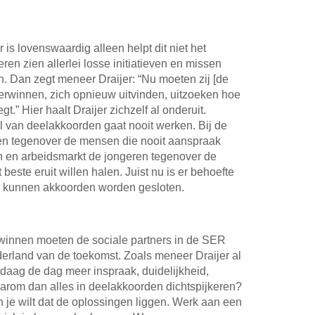
 is lovenswaardig alleen helpt dit niet het
ren zien allerlei losse initiatieven en missen
 Dan zegt meneer Draijer: “Nu moeten zij [de
herwinnen, zich opnieuw uitvinden, uitzoeken hoe
t.” Hier haalt Draijer zichzelf al onderuit.
 van deelakkoorden gaat nooit werken. Bij de
eken tegenover de mensen die nooit aanspraak
n en arbeidsmarkt de jongeren tegenover de
beste eruit willen halen. Juist nu is er behoefte
ie kunnen akkoorden worden gesloten.
rwinnen moeten de sociale partners in de SER
derland van de toekomst. Zoals meneer Draijer al
ndaag de dag meer inspraak, duidelijkheid,
aarom dan alles in deelakkoorden dichtspijkeren?
 je wilt dat de oplossingen liggen. Werk aan een