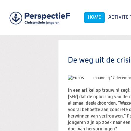
Spring
naar
Spring
HOME
ACTIVITEI
naar
de
inhoud
Spring
naar
het
Zoeken:
hoofdmenu
De weg uit de crisi
maandag 17 decembe
In een artikel op trouw.nl zeg
(SER) dat de oplossing van de 
allemaal deelakkoorden. "Wasse
vooral behoefte aan concrete d
herwinnen van vertrouwen." Pers
jongeren zijn op zoek naar een
doel van hervormingen?