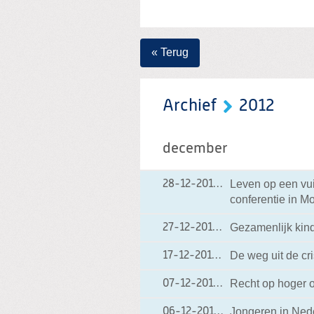
« Terug
Archief
2012
december
Leven op een vu
28-12-2012
28-12-2012 20:40
conferentie in M
Gezamenlijk kin
27-12-2012
27-12-2012 18:17
De weg uit de cri
17-12-2012
17-12-2012 18:02
Recht op hoger o
07-12-2012
07-12-2012 19:57
Jongeren in Nede
06-12-2012
06-12-2012 19:07