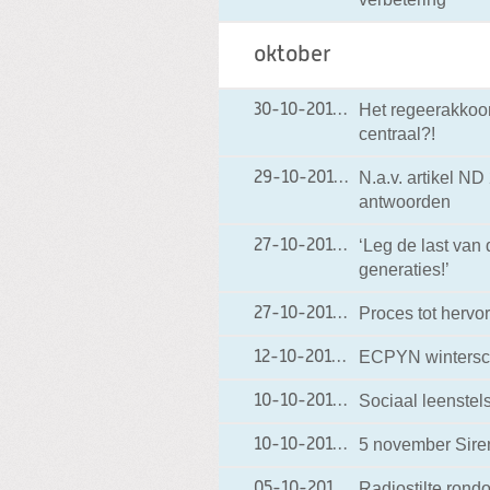
oktober
Het regeerakkoor
30-10-2012
30-10-2012 18:54
centraal?!
N.a.v. artikel ND 
29-10-2012
29-10-2012 18:03
antwoorden
‘Leg de last van 
27-10-2012
27-10-2012 20:27
generaties!’
Proces tot hervo
27-10-2012
27-10-2012 19:37
ECPYN winterscho
12-10-2012
12-10-2012 20:31
Sociaal leenstel
10-10-2012
10-10-2012 17:58
5 november Sire
10-10-2012
10-10-2012 17:52
Radiostilte ron
05-10-2012
05-10-2012 18:46