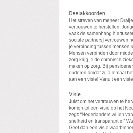
Deelakkoorden
Het streven van meneer Draijer
vertrouwen te herstellen. Jonge
vaak de samenhang hiertussen.
sociale partners] vertrouwen 
je verbinding tussen mensen leg
Mensen verbinden door middel
zorg krijg je de chronisch zi
maken op zorg. Bij pensioene
ouderen omdat zij allemaal het 
aan een visie! Vanuit een vis
Visie
Juist om het vertrouwen te he
komen tot een visie op het Ne
zegt: “Nederlanders willen va
snelheid en transparantie.” W
Geef dan een visie waarbinnen