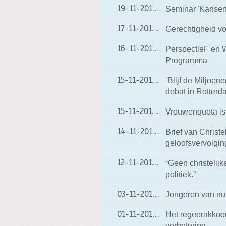
Seminar 'Kansen
19-11-2012
19-11-2012 18:50
Gerechtigheid vo
17-11-2012
17-11-2012 18:12
PerspectieF en W
16-11-2012
16-11-2012 20:20
Programma
‘Blijf de Miljoen
15-11-2012
15-11-2012 19:18
debat in Rotterd
Vrouwenquota is
15-11-2012
15-11-2012 19:16
Brief van Christ
14-11-2012
14-11-2012 19:00
geloofsvervolgin
“Geen christelijk
12-11-2012
12-11-2012 18:40
politiek.”
Jongeren van nu
03-11-2012
03-11-2012 18:37
Het regeerakkoor
01-11-2012
01-11-2012 19:00
verbetering