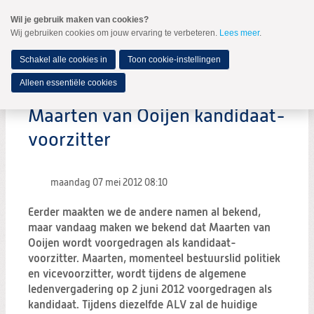
Spring
Wil je gebruik maken van cookies?
naar
Wij gebruiken cookies om jouw ervaring te verbeteren.
Lees meer
.
MENU
Spring
naar
de
Schakel alle cookies in
Toon cookie-instellingen
inhoud
Spring
Alleen essentiële cookies
naar
het
Maarten van Ooijen kandidaat-
hoofdmenu
voorzitter
maandag 07 mei 2012
08:10
Eerder maakten we de andere namen al bekend,
maar vandaag maken we bekend dat Maarten van
Ooijen wordt voorgedragen als kandidaat-
voorzitter. Maarten, momenteel bestuurslid politiek
en vicevoorzitter, wordt tijdens de algemene
ledenvergadering op 2 juni 2012 voorgedragen als
kandidaat. Tijdens diezelfde ALV zal de huidige