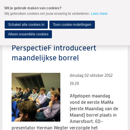
Spring
Wil je gebruik maken van cookies?
naar
Wij gebruiken cookies om jouw ervaring te verbeteren.
Lees meer
.
MENU
Spring
naar
de
Schakel alle cookies in
Toon cookie-instellingen
inhoud
Spring
Alleen essentiële cookies
naar
het
PerspectieF introduceert
hoofdmenu
maandelijkse borrel
dinsdag 02 oktober 2012
19:29
Afgelopen maandag
vond de eerste MaMa
(eerste Maandag van de
Maand) borrel plaats in
Amersfoort. EO-
presentator Herman Wegter verzorgde het