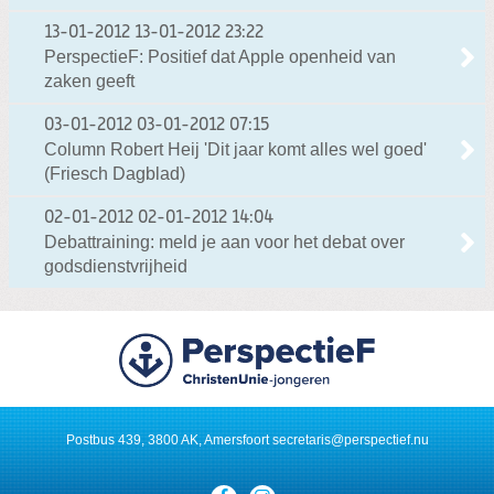
13-01-2012
13-01-2012 23:22
PerspectieF: Positief dat Apple openheid van
zaken geeft
03-01-2012
03-01-2012 07:15
Column Robert Heij 'Dit jaar komt alles wel goed'
(Friesch Dagblad)
02-01-2012
02-01-2012 14:04
Debattraining: meld je aan voor het debat over
godsdienstvrijheid
Postbus 439, 3800 AK, Amersfoort
secretaris@perspectief.nu
Visit