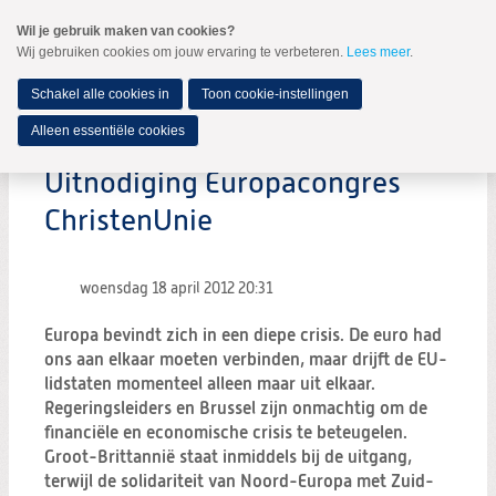
Spring
Wil je gebruik maken van cookies?
naar
Wij gebruiken cookies om jouw ervaring te verbeteren.
Lees meer
.
MENU
Spring
naar
de
Schakel alle cookies in
Toon cookie-instellingen
inhoud
Spring
Alleen essentiële cookies
naar
het
Uitnodiging Europacongres
hoofdmenu
ChristenUnie
woensdag 18 april 2012
20:31
Europa bevindt zich in een diepe crisis. De euro had
ons aan elkaar moeten verbinden, maar drijft de EU-
lidstaten momenteel alleen maar uit elkaar.
Regeringsleiders en Brussel zijn onmachtig om de
financiële en economische crisis te beteugelen.
Groot-Brittannië staat inmiddels bij de uitgang,
terwijl de solidariteit van Noord-Europa met Zuid-