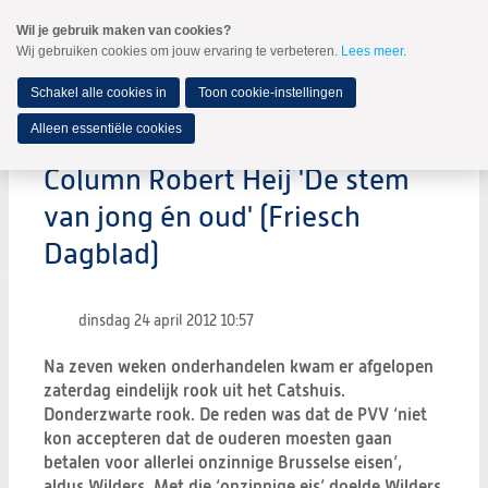
Spring
Wil je gebruik maken van cookies?
naar
Wij gebruiken cookies om jouw ervaring te verbeteren.
Lees meer
.
MENU
Spring
naar
de
Schakel alle cookies in
Toon cookie-instellingen
inhoud
Spring
Alleen essentiële cookies
naar
het
Column Robert Heij 'De stem
hoofdmenu
van jong én oud' (Friesch
Dagblad)
dinsdag 24 april 2012
10:57
Na zeven weken onderhandelen kwam er afgelopen
zaterdag eindelijk rook uit het Catshuis.
Donderzwarte rook. De reden was dat de PVV ‘niet
kon accepteren dat de ouderen moesten gaan
betalen voor allerlei onzinnige Brusselse eisen’,
aldus Wilders. Met die ‘onzinnige eis’ doelde Wilders